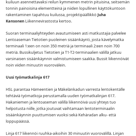
kuiluun asennettavaksi reilun kymmenen metrin pituisina, seitsemän
tonnin painoisina elementteinä ja niiden lopullinen käyttökuntoon
rakentaminen tapahtuu kuilussa, projektipäällikkö
Juha
Kansonen
Liikennevirastosta kertoo.
Suoran terminaaliyhteyden avautumiseen asti matkustajia palvelee
Lentoaseman Tietotien puoleinen sisäänkäynti, josta kävelymatka
terminaali 1:een on noin 350 metriä ja terminaali 2:een noin 700
metriä. Bussikuljetus Tietotien ja T1-T2-terminaalien välillä jatkuu
varsinaisen sisäänkäynnin valmistumiseen saakka. Bussit liikennöivät
noin viiden minuutin vuorovälein.
Uusi työmatkalinja 617
HSL parantaa Hämeentien ja Mäkelänkadun varresta lentokentälle
tehtäviä työmatkoja perustamalla uuden työmatkalinjan 617.
Hakaniemen ja lentoaseman välillä liikennöivä uusi yhteys tuo
helpotusta niille, jotka joutuvat vaihtamaan lentoterminaalin
sisäänkäynnin puuttumisen vuoksi sekä Kehäradan alku- että
loppupäässä.
Linja 617 liikennöi ruuhka-aikoihin 30 minuutin vuorovälillä. Linjan