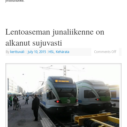
yhteishanke.
Lentoaseman junaliikenne on
alkanut sujuvasti
By
kerttuvali
|
July 10, 2015
|
HSL
,
Kehärata
Comments Off