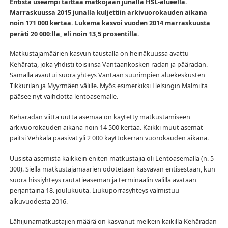
Entistä useampi taittaa matkojaan junalla HSL-alueella.
Marraskuussa 2015 junalla kuljettiin arkivuorokauden aikana
noin 171 000 kertaa. Lukema kasvoi vuoden 2014 marraskuusta
peräti 20 000:lla, eli noin 13,5 prosentilla.
Matkustajamäärien kasvun taustalla on heinäkuussa avattu
Kehärata, joka yhdisti toisiinsa Vantaankosken radan ja pääradan.
Samalla avautui suora yhteys Vantaan suurimpien aluekeskusten
Tikkurilan ja Myyrmäen välille. Myös esimerkiksi Helsingin Malmilta
pääsee nyt vaihdotta lentoasemalle.
Kehäradan viittä uutta asemaa on käytetty matkustamiseen
arkivuorokauden aikana noin 14 500 kertaa. Kaikki muut asemat
paitsi Vehkala pääsivät yli 2 000 käyttökerran vuorokauden aikana.
Uusista asemista kaikkein eniten matkustajia oli Lentoasemalla (n. 5
300). Siellä matkustajamäärien odotetaan kasvavan entisestään, kun
suora hissiyhteys rautatieaseman ja terminaalin välillä avataan
perjantaina 18. joulukuuta. Liukuporrasyhteys valmistuu
alkuvuodesta 2016.
Lähijunamatkustajien määrä on kasvanut melkein kaikilla Kehäradan