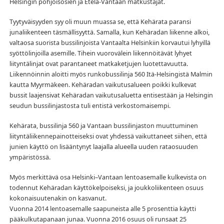
Helsingin pohjoisosien ja Etelä-Vantaan matkustajat.
Tyytyväisyyden syy oli muun muassa se, että Kehärata paransi
junaliikenteen täsmällisyyttä. Samalla, kun Kehäradan liikenne alkoi,
valtaosa suorista bussilinjoista Vantaalta Helsinkiin korvautui lyhyillä
syöttölinjoilla asemille. Tihein vuorovälein liikennöitävät lyhyet
liityntälinjat ovat parantaneet matkaketjujen luotettavuutta.
Liikennöinnin aloitti myös runkobussilinja 560 Itä-Helsingistä Malmin
kautta Myyrmäkeen. Kehäradan vaikutusalueen poikki kulkevat
bussit laajensivat Kehäradan vaikutusaluetta entisestään ja Helsingin
seudun bussilinjastosta tuli entistä verkostomaisempi.
Kehärata, bussilinja 560 ja Vantaan bussilinjaston muuttuminen
liityntäliikennepainotteiseksi ovat yhdessä vaikuttaneet siihen, että
junien käyttö on lisääntynyt laajalla alueella uuden rataosuuden
ympäristössä.
Myös merkittävä osa Helsinki–Vantaan lentoasemalle kulkevista on
todennut Kehäradan käyttökelpoiseksi, ja joukkoliikenteen osuus
kokonaisuutenakin on kasvanut.
Vuonna 2014 lentoasemalle saapuneista alle 5 prosenttia käytti
pääkulkutapanaan junaa. Vuonna 2016 osuus oli runsaat 25