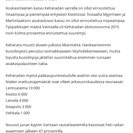
Asukasmäärien kasvu Kehäradan varrella on ollut ennustettua
hitaampaa ja pienempää erityisesti Kivistössä. Toisaalta Myyrmäen ja
Martinlaakson asukasluvun kasvu on ollut ennustettua nopeampaa.
Työpaikkojen määrä Vantaalla oli Kehäradan aloitusvuonna 2015
noin kolme prosenttia ennustettua suurempi.
Kehärata muutti alueen julkista liikennettä. Hankearvioinnin
bussilinjasto perustui voimakkaaseen liityntäliikenteeseen, mutta
lopulta bussilinjoja jätettiin suunniteltua enemmän runsaan
asiakaspalautteen takia.
Kehäradan myötä pääkaupunkiseudulle avattiin viisi uutta asemaa.
Niiden matkustajamäärät ovat olleet arkivuorokaudessa seuraavat:
Lentoasema 10 000
Kivistö 6 000
Leinelä 4 000
Aviapolis 3 000
Vehkala 1 000
Nousut junan kyytiin Vantaan rautatieasemilta kasvoivat heti radan
avaamisen jälkeen 47 prosentilla.