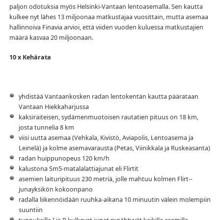
paljon odotuksia myös Helsinki-Vantaan lentoasemalla. Sen kautta
kulkee nyt lähes 13 miljoonaa matkustajaa vuosittain, mutta asemaa
hallinnoiva Finavia arvioi, että viiden vuoden kuluessa matkustajien
määrä kasvaa 20 miljoonaan.
10 x Keh
ä
rata
yhdistää Vantaankosken radan lentokentän kautta päärataan
Vantaan Hiekkaharjussa
kaksiraiteisen, sydämenmuotoisen rautatien pituus on 18 km,
josta tunnelia 8 km
viisi uutta asemaa (Vehkala, Kivistö, Aviapolis, Lentoasema ja
Leinelä) ja kolme asemavarausta (Petas, Viinikkala ja Ruskeasanta)
radan huippunopeus 120 km/h
kalustona Sm5-matalalattiajunat eli Flirtit
asemien laituripituus 230 metriä, jolle mahtuu kolmen Flirt-­
junayksikön kokoonpano
radalla liikennöidään ruuhka-aikana 10 minuutin välein molempiin
suuntiin