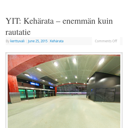
YIT: Kehärata – ​enemmän kuin
rautatie
By
kerttuvali
|
June 25, 2015
|
Kehärata
Comments Off