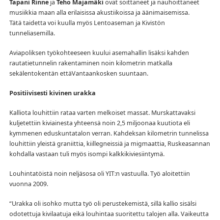
Tapani Rinne
ja
Teho Majamäki
ovat soittaneet ja nauhoittaneet
musiikkia maan alla erilaisissa akustiikoissa ja äänimaisemissa.
Tätä taidetta voi kuulla myös Lentoaseman ja Kivistön
tunneliasemilla.
Aviapoliksen työkohteeseen kuului asemahallin lisäksi kah­den
rautatietunnelin rakentaminen noin kilomet­rin matkalla
sekälentokentän ettäVantaankosken suuntaan.
Positiivisesti kivinen urakka
Kalliota louhittiin rataa varten melkoiset massat. Murskattavaksi
kuljetettiin kiviainesta yhteensä noin 2,5 miljoonaa kuutiota eli
kymmenen eduskuntatalon verran. Kahdeksan kilometrin tunnelissa
louhittiin yleistä graniittia, kiillegneissiä ja migmaattia, Ruskeasannan
kohdalla vastaan tuli myös isompi kalkkikiviesiintymä.
Louhintatöistä noin neljäsosa oli YIT:n vastuulla. Työ aloitettiin
vuonna 2009.
“Urakka oli isohko mutta työ oli perustekemistä, sillä kallio sisälsi
odotettuja kivilaatuja eikä louhintaa suoritettu talojen alla. Vaikeutta