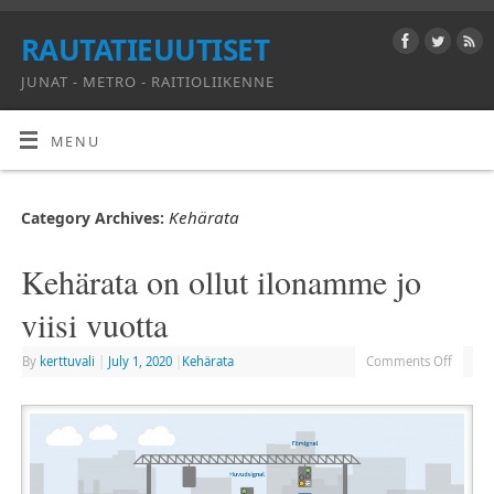
RAUTATIEUUTISET
JUNAT - METRO - RAITIOLIIKENNE
MENU
Kehärata
Category Archives:
Kehärata on ollut ilonamme jo
viisi vuotta
By
kerttuvali
|
July 1, 2020
|
Kehärata
Comments Off