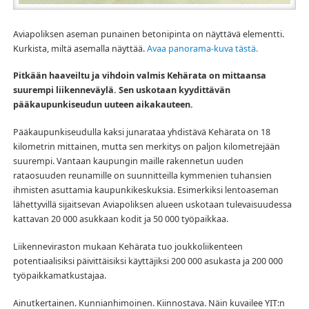
Aviapoliksen aseman punainen betonipinta on näyttävä elementti.
Kurkista, miltä asemalla näyttää.
Avaa panorama-kuva tästä.
Pitkään haaveiltu ja vihdoin valmis Kehärata on mittaansa
suurempi liikenneväylä. Sen uskotaan kyydittävän
pääkaupunkiseudun uuteen aikakauteen.
Pääkaupunkiseudulla kaksi junarataa yhdistävä Kehärata on 18
kilometrin mittainen, mutta sen merkitys on paljon kilometrejään
suurempi. Vantaan kaupungin maille rakennetun uuden
rataosuuden reunamille on suunnitteilla kymmenien tuhansien
ihmisten asuttamia kaupunkikeskuksia. Esimerkiksi lentoaseman
lähettyvillä sijaitsevan Aviapoliksen alueen uskotaan tulevaisuudessa
kattavan 20 000 asukkaan kodit ja 50 000 työpaikkaa.
Liikenneviraston mukaan Kehärata tuo joukkoliikenteen
potentiaalisiksi päivittäisiksi käyttäjiksi 200 000 asukasta ja 200 000
työpaikkamatkustajaa.
Ainutkertainen. Kunnianhimoinen. Kiinnostava. Näin kuvailee YIT:n