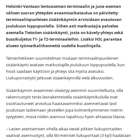
Helsinki-Vantaan lentoaseman terminaalin ja juna-aseman
välisen suoran yhteyden avaamisaikataulua on päivitetty:
terminaalinpuoleisen sisäänkäynnin arvioidaan avautuvan
joulukuun loppupuolella. Siihen asti matkustajia palvelee
asemalla Tietotien sisäänkäynti, josta on kävely-yhteys sekä
bussikuljetus T1- ja T2-terminaaleihin. Lisäksi HSL parantaa
alueen työmatkaliikennettä uudella bussilinjalla.
Tämänhetkisen suunnitelman mukaan terminaalinpuoleinen
sisäänkäynti avataan matkustajille joulukuun loppupuolella, kun
hissit saadaan käyttöön ja yhteys sitä myötä avatuksi.
Liukuporrastyöt jatkuvat sisäänkäynnillä vielä alkuvuoden.
Sisäänkäynnin avaaminen viivästyy aiemmin suunnitellusta, sillä
rakennustyöt teräs-lasirakenteisella sisäänkäyntikuilulla ovat
osoittautuneet arvioitua haastavammiksi: asennettavat lasit
joudutaan laskemaan yksitellen jopa kolmenkymmenen metrin
syvyyteen, missä niiden asennus tapahtuu hyvin ahtaassa tilassa.
– Lasien asentamisen ohella aikaa vievät pitkien liukuportaiden
vaativat asennustyöt, sillä 60-metriset liukuportaat (3 kpl) haalataan