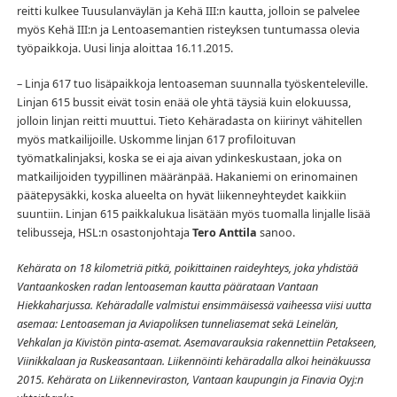
reitti kulkee Tuusulanväylän ja Kehä III:n kautta, jolloin se palvelee
myös Kehä III:n ja Lentoasemantien risteyksen tuntumassa olevia
työpaikkoja. Uusi linja aloittaa 16.11.2015.
– Linja 617 tuo lisäpaikkoja lentoaseman suunnalla työskenteleville.
Linjan 615 bussit eivät tosin enää ole yhtä täysiä kuin elokuussa,
jolloin linjan reitti muuttui. Tieto Kehäradasta on kiirinyt vähitellen
myös matkailijoille. Uskomme linjan 617 profiloituvan
työmatkalinjaksi, koska se ei aja aivan ydinkeskustaan, joka on
matkailijoiden tyypillinen määränpää. Hakaniemi on erinomainen
päätepysäkki, koska alueelta on hyvät liikenneyhteydet kaikkiin
suuntiin. Linjan 615 paikkalukua lisätään myös tuomalla linjalle lisää
telibusseja, HSL:n osastonjohtaja
Tero Anttila
sanoo.
Kehärata on 18 kilometriä pitkä, poikittainen raideyhteys, joka yhdistää
Vantaankosken radan lentoaseman kautta päärataan Vantaan
Hiekkaharjussa. Kehäradalle valmistui ensimmäisessä vaiheessa viisi uutta
asemaa: Lentoaseman ja Aviapoliksen tunneliasemat sekä Leinelän,
Vehkalan ja Kivistön pinta-asemat. Asemavarauksia rakennettiin Petakseen,
Viinikkalaan ja Ruskeasantaan. Liikennöinti kehäradalla alkoi heinäkuussa
2015. Kehärata on Liikenneviraston, Vantaan kaupungin ja Finavia Oyj:n