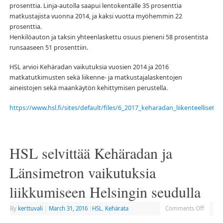
prosenttia. Linja-autolla saapui lentokentälle 35 prosenttia
matkustajista vuonna 2014, ja kaksi vuotta myöhemmin 22
prosenttia.
Henkilöauton ja taksin yhteenlaskettu osuus pieneni 58 prosentista
runsaaseen 51 prosenttiin.
HSL arvioi Kehäradan vaikutuksia vuosien 2014 ja 2016
matkatutkimusten sekä liikenne- ja matkustajalaskentojen
aineistojen sekä maankäytön kehittymisen perustella.
https://www.hsl.fi/sites/default/files/6_2017_keharadan_liikenteelliset_v
HSL selvittää Kehäradan ja
Länsimetron vaikutuksia
liikkumiseen Helsingin seudulla
By
kerttuvali
|
March 31, 2016
|
HSL
,
Kehärata
Comments Off