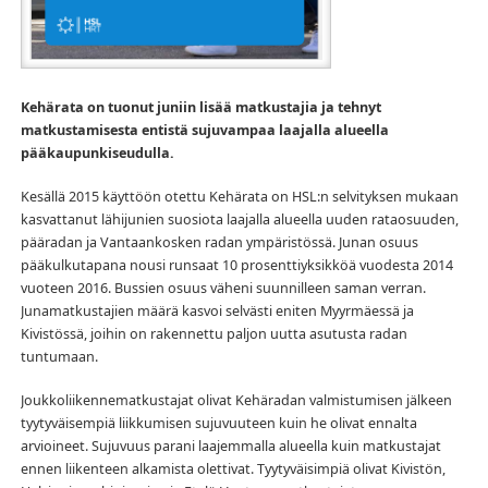
Kehärata on tuonut juniin lisää matkustajia ja tehnyt
matkustamisesta entistä sujuvampaa laajalla alueella
pääkaupunkiseudulla.
Kesällä 2015 käyttöön otettu Kehärata on HSL:n selvityksen mukaan
kasvattanut lähijunien suosiota laajalla alueella uuden rataosuuden,
pääradan ja Vantaankosken radan ympäristössä. Junan osuus
pääkulkutapana nousi runsaat 10 prosenttiyksikköä vuodesta 2014
vuoteen 2016. Bussien osuus väheni suunnilleen saman verran.
Junamatkustajien määrä kasvoi selvästi eniten Myyrmäessä ja
Kivistössä, joihin on rakennettu paljon uutta asutusta radan
tuntumaan.
Joukkoliikennematkustajat olivat Kehäradan valmistumisen jälkeen
tyytyväisempiä liikkumisen sujuvuuteen kuin he olivat ennalta
arvioineet. Sujuvuus parani laajemmalla alueella kuin matkustajat
ennen liikenteen alkamista olettivat. Tyytyväisimpiä olivat Kivistön,