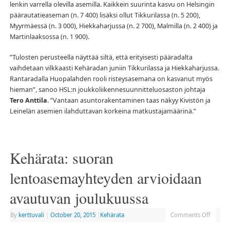
lenkin varrella olevilla asemilla. Kaikkein suurinta kasvu on Helsingin
päärautatieaseman (n. 7 400) lisäksi ollut Tikkurilassa (n. 5 200),
Myyrmäessä (n. 3 000), Hiekkaharjussa (n. 2 700), Malmilla (n. 2 400) ja
Martinlaaksossa (n. 1 900).
”Tulosten perusteella näyttää siltä, että erityisesti pääradalta
vaihdetaan vilkkaasti Kehäradan juniin Tikkurilassa ja Hiekkaharjussa.
Rantaradalla Huopalahden rooli risteysasemana on kasvanut myös
hieman”, sanoo HSL:n joukkoliikennesuunnitteluosaston johtaja
Tero Anttila
. ”Vantaan asuntorakentaminen taas näkyy Kivistön ja
Leinelän asemien ilahduttavan korkeina matkustajamäärinä.”
Kehärata: suoran
lentoasemayhteyden arvioidaan
avautuvan joulukuussa
By
kerttuvali
|
October 20, 2015
|
Kehärata
Comments Off