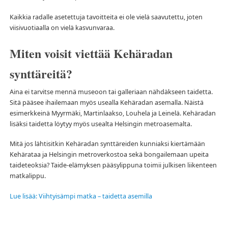
Kaikkia radalle asetettuja tavoitteita ei ole vielä saavutettu, joten
viisivuotiaalla on vielä kasvunvaraa.
Miten voisit viettää Kehäradan
synttäreitä?
Aina ei tarvitse mennä museoon tai galleriaan nähdäkseen taidetta.
Sitä pääsee ihailemaan myös usealla Kehäradan asemalla. Näistä
esimerkkeinä Myyrmäki, Martinlaakso, Louhela ja Leinelä. Kehäradan
lisäksi taidetta löytyy myös usealta Helsingin metroasemalta.
Mitä jos lähtisitkin Kehäradan synttäreiden kunniaksi kiertämään
Kehärataa ja Helsingin metroverkostoa sekä bongailemaan upeita
taideteoksia? Taide-elämyksen pääsylippuna toimii julkisen liikenteen
matkalippu.
Lue lisää: Viihtyisämpi matka – taidetta asemilla