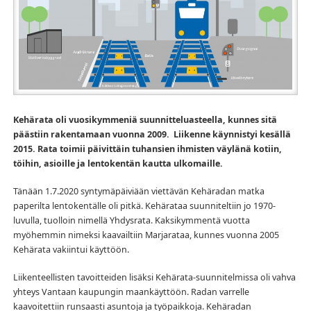
Kehärata oli vuosikymmeniä suunnitteluasteella, kunnes sitä
päästiin rakentamaan vuonna 2009. Liikenne käynnistyi kesällä
2015. Rata toimii päivittäin tuhansien ihmisten väylänä kotiin,
töihin, asioille ja lentokentän kautta ulkomaille.
Tänään 1.7.2020 syntymäpäiviään viettävän Kehäradan matka
paperilta lentokentälle oli pitkä. Kehärataa suunniteltiin jo 1970-
luvulla, tuolloin nimellä Yhdysrata. Kaksikymmentä vuotta
myöhemmin nimeksi kaavailtiin Marjarataa, kunnes vuonna 2005
Kehärata vakiintui käyttöön.
Liikenteellisten tavoitteiden lisäksi Kehärata-suunnitelmissa oli vahva
yhteys Vantaan kaupungin maankäyttöön. Radan varrelle
kaavoitettiin runsaasti asuntoja ja työpaikkoja. Kehäradan