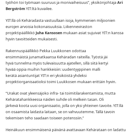
työhön toi työmaan suuruus ja monivaiheisuus”, yksikönjohtaja
Ari
Bergström
YIT:ltä kuvailee.
YIT:llä oli Kehäradasta vastuullaan isoja, kymmenien miljoonien
eurojen arvoisia kokonaisuuksia. Liikenneviraston
projektipäällikkö
Juha Kansosen
mukaan asiat sujuivat YIT:n kanssa
hyvin tavoitteiden mukaisesti.
Rakennuspäällikkö Pekka Luukkonen odottaa
ensimmäistä junamatkaansa Kehäradan raiteilla. Työstä jäi
hyvä tunnelma myös tulevaisuutta ajatellen, sillä siitä kertyi
hyvää oppia muihin hankkeisiin: uudentyyppinen malli
kerätä asiantuntijat YIT:n eri yksiköistä yhdeksi
projektiorganisaatioksi toimi Luukkosen mukaan erittäin hyvin.
“Urakat ovat yleensäjoko infra- tai toimitilarakentamista, mutta
Kehäratahankkeessa näiden suhde oli melkein tasan. Oli
järkevä koota uusi organisaatio, jolla on yksi yhteinen tavoite. YIT:llä
on osaamista laidasta laitaan, se on vahvuutemme. Tällä tavoin
tekemisen teho saadaan toiseen potenssiin.”
Heinäkuun ensimmäisenä päivänä avattavaan Kehärataan on ladattu