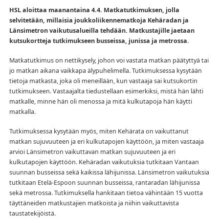
HSL aloittaa maanantaina 4.4. Matkatutkimuksen, jolla
selvitetään, millaisia joukkoliikennematkoja Kehäradan ja
Länsimetron vaikutusalueilla tehdään. Matkustajille jaetaan
kutsukortteja tutkimukseen busseissa, junissa ja metrossa.
Matkatutkimus on nettikysely, johon voi vastata matkan päätyttyä tai
jo matkan aikana vaikkapa älypuhelimella. Tutkimuksessa kysytään
tietoja matkasta, joka oli meneillään, kun vastaaja sai kutsukortin
tutkimukseen. Vastaajalta tiedustellaan esimerkiksi, mistä hän lähti
matkalle, minne hän oli menossa ja mitä kulkutapoja hän käytti
matkalla.
Tutkimuksessa kysytään myös, miten Kehärata on vaikuttanut
matkan sujuvuuteen ja eri kulkutapojen käyttöön, ja miten vastaaja
arvioi Länsimetron vaikuttavan matkan sujuvuuteen ja eri
kulkutapojen käyttöön. Kehäradan vaikutuksia tutkitaan Vantaan
suunnan busseissa sekä kaikissa lähijunissa. Länsimetron vaikutuksia
tutkitaan Etelä-Espoon suunnan busseissa, rantaradan lähijunissa
sekä metrossa. Tutkimuksella hankitaan tietoa vähintään 15 vuotta
täyttäneiden matkustajien matkoista ja niihin vaikuttavista
taustatekijöistä.