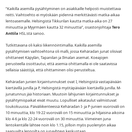
”Kaikilla asemilla pysähtyminen on asiakkaille helposti muistettava
reitti. Vaihtoehto ei myöskään pidennä merkittävästi matka-aikaa
lentoasemalle. Helsingistä Tikkurilan kautta matka-aika on 27
minuuttia ja Myyrmäen kautta 32 minuuttia”, osastonjohtaja
Tero
Anttila
HSL:stä sanoo.
Tutkittavana oli kaksi liikennöintimallia. Kaikilla asemilla
pysähtymisen vaihtoehtona oli malli, jossa Kehäradan junat olisivat
ohittaneet Käpylän, Tapanilan ja Ilmalan asemat. Koeajojen
perusteella osoittautui, että asemia ohittamalla ei ole saatavissa
sellaisia säästöjä, että ohittaminen olisi perusteltua.
Kehäradan junien kirjaintunnukset ovat I, Helsingistä vastapäivään
kiertävillä junilla ja P, Helsingistä myötäpäivään kiertävillä junilla. M-
junatunnus jää historiaan. Muutoin lähijunien kirjaintunnukset ja
pysähtymispaikat eivät muutu. Lopulliset aikataulut valmistuvat
toukokuussa. Päiväliikenteessä Kehäradan I- ja P-junien vuoroväli on
10 minuuttia, klo 19-22 vuoroväli on 15 minuuttia ja hiljaisina aikoina
klo 4-6 ja klo 22-24 vuoroväli on 30 minuuttia. Viimeinen juna
lentokentälle lähtee noin klo 1.15, jolloin myös puolenyön aikaa
saapuvilta lennoilta on junayhteys keskustaan.