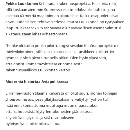
Pekka Luukkonen
Kehäradan rakennusprojektia. Haasteita riitti,
sillä koskaan aiemmin Suomessa ei esimerkiksi ole louhittu juna-
asemaa 40 metriä maanpinnan alapuolelle. Kaikki osapuolet olivat
aivan uudenlaisen tehtävän edessä, mutta Luukkonen on tyytyväinen
lopputulokseen: YIT:n tehtävänä ollut Aviapoliksen asema valmistui
aikataulussaan lähes virheettömänä.
“Hanke oli kaikin puolin pilotti. Logistisestikin Kehärataprojekti oli
mielenkiintoinen, sillä kaikki materiaalit ja tarvikkeet kuljetettiin
työmaalle yhtä pientä tunnelia pitkin. Olen hyvin ylpeä siitä,
että onnistuimme tavoitteissa erinomaisesti”,
rakennuspäällikkö Luukkonen kertoo.
Modernia historiaa Aviapoliksessa
Liikenneviraston tilaama Kehärata on ollut suuri, monen toimijan
yhteisponnistus, jossa yllätyksiltäkään ei vältytty. Työhön tuli
lisää ennakoimattomia muuttujia muun muassa siksi,
että kallioperästä löytyi lentokoneiden jäänestossa
käytettävää glykolia ja sitä ravinnokseen
hyödyntävää mikrobikasvustoa.