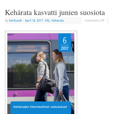
Kehärata kasvatti junien suosiota
By
kerttuvali
|
April 18, 2017
|
HSL
,
Kehärata
Comments Off