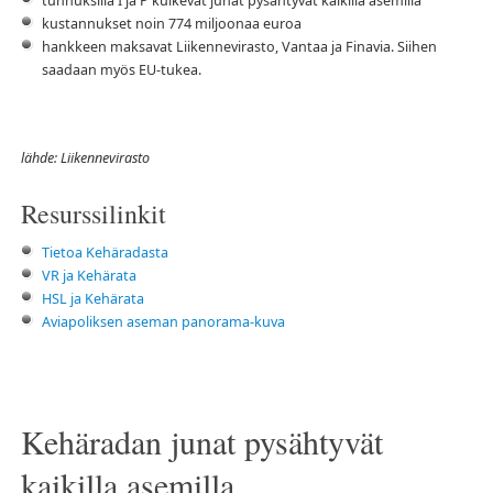
tunnuksilla I ja P kulkevat junat pysähtyvät kaikilla asemilla
kustannukset noin 774 miljoonaa euroa
hankkeen maksavat Liikennevirasto, Vantaa ja Finavia. Siihen
saadaan myös EU-tukea.
lähde: Liikennevirasto
Resurssilinkit
Tietoa Kehäradasta
VR ja Kehärata
HSL ja Kehärata
Aviapoliksen aseman panorama-kuva
Kehäradan junat pysähtyvät
kaikilla asemilla