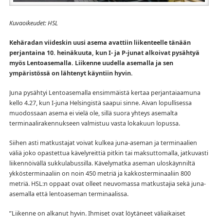
Kuvaoikeudet: HSL
Kehäradan viideskin uusi asema avattiin liikenteelle tänään
perjantaina 10. heinäkuuta, kun I- ja P-junat alkoivat pysähtyä
myös Lentoasemalla. Liikenne uudella asemalla ja sen
ympäristössä on lähtenyt käyntiin hyvin.
Juna pysähtyi Lentoasemalla ensimmäistä kertaa perjantaiaamuna
kello 4.27, kun I-juna Helsingistä saapui sinne. Aivan lopullisessa
muodossaan asema ei vielä ole, sillä suora yhteys asemalta
terminaalirakennukseen valmistuu vasta lokakuun lopussa.
Siihen asti matkustajat voivat kulkea juna-aseman ja terminaalien
väliä joko opastettua kävelyreittiä pitkin tai maksuttomalla, jatkuvasti
liikennöivällä sukkulabussilla. Kävelymatka aseman uloskäynniltä
ykkösterminaaliin on noin 450 metriä ja kakkosterminaaliin 800
metriä. HSL:n oppaat ovat olleet neuvomassa matkustajia sekä juna-
asemalla että lentoaseman terminaalissa.
”Liikenne on alkanut hyvin. Ihmiset ovat löytäneet väliaikaiset