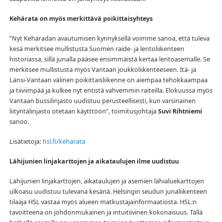
Kehärata on myös merkittävä poikittaisyhteys
”Nyt Kehäradan avautumisen kynnyksellä voimme sanoa, että tuleva
kesä merkitsee mullistusta Suomen raide- ja lentoliikenteen
historiassa, sillä junalla pääsee ensimmäistä kertaa lentoasemalle. Se
merkitsee mullistusta myös Vantaan joukkoliikenteeseen. Itä- ja
Länsi-Vantaan välinen poikittaisliikenne on aiempaa tehokkaampaa
ja tiiviimpää ja kulkee nyt entistä vahvemmin raiteilla. Elokuussa myös
Vantaan bussilinjasto uudistuu perusteellisesti, kun varsinainen
liityntälinjasto otetaan käytttöön”, toimitusjohtaja
Suvi Rihtniemi
sanoo.
Lisätietoja:
hsl.fi/kehärata
Lähijunien linjakarttojen ja aikataulujen ilme uudistuu
Lähijunien linjakarttojen, aikataulujen ja asemien lähialuekarttojen
ulkoasu uudistuu tulevana kesänä. Helsingin seudun junaliikenteen
tilaaja HSL vastaa myös alueen matkustajainformaatiosta. HSL:n
tavoitteena on johdonmukainen ja intuitiivinen kokonaisuus. Tällä