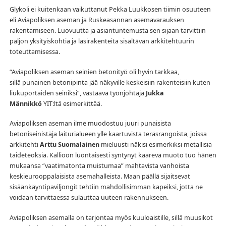
Glykoli ei kuitenkaan vaikuttanut Pekka Luukkosen tiimin osuuteen
eli Aviapoliksen aseman ja Ruskeasannan asemavarauksen
rakentamiseen. Luovuutta ja asiantuntemusta sen sijaan tarvittiin
paljon yksityiskohtia ja lasirakenteita sisältävän arkkitehtuurin
toteuttamisessa.
“Aviapoliksen aseman seinien betonityö oli hyvin tarkkaa,
sillä punainen betonipinta jää näkyville keskeisiin rakenteisiin kuten
liukuportaiden seiniksi”, vastaava työnjohtaja
Jukka
Männikkö
YIT:ltä esimerkittää.
Aviapoliksen aseman ilme muodostuu juuri punaisista
betoniseinistäja laiturialueen ylle kaartuvista teräs­rangoista, joissa
arkkitehti
Arttu Suomalainen
mieluusti näkisi esimerkiksi metallisia
taideteoksia. Kallioon luontaisesti syntynyt kaareva muoto tuo hänen
mukaansa “vaatimatonta muistumaa” mahtavista vanhoista
keskieurooppalaisista asemahalleista. Maan päällä sijaitsevat
sisäänkäyntipaviljongit tehtiin mahdollisimman kapeiksi, jotta ne
voidaan tarvittaessa sulauttaa uuteen rakennukseen.
Aviapoliksen asemalla on tarjontaa myös kuuloaistille, sillä muusikot