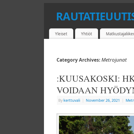
RAUTATIEUUTI
JUNAT - METRO - RAITIOLIIKENNE
Yleiset
Yhtiöt
Matkustajaliik
Metrojunat
Category Archives:
:KUUSAKOSKI: H
VOIDAAN HYÖDYN
By
kerttuvali
|
November 26, 2021
|
Metr