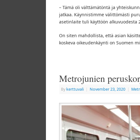
– Tämä oli välttämätöntä ja yhteiskunna
jatkaa. Käynnistimme välittömästi pur
asetinlaite tuli käyttöön alkuvuodesta
On siten mahdollista, että asian käsit
koskeva oikeudenkäynti on Suomen mit
Metrojunien peruskor
By
kerttuvali
|
November 23, 2020
|
Metr