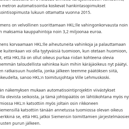
aa metron automatisointia koskevat hankintasopimukset
sointisopimusta lukuun ottamatta vuonna 2015.
ens on velvollinen suorittamaan HKL:lle vahingonkorvausta noin
n maksamia kauppahintoja noin 3,2 miljoonaa euroa.
emens korvaamaan HKL:lle aiheutuneita vahinkoja ja palauttamaan
kuitenkaan voi olla tyytyväisiä tuomioon, kun otetaan huomioon,
 että HKL:llä on ollut oikeus purkaa riidan kohteena olevia
emmän taloudellista vahinkoa kuin mihin käräjäoikeus nyt päätyi.
ratkaisuun huolella, jonka jälkeen teemme päätöksen siitä,
eudelta, sanoo HKL:n toimitusjohtaja Ville Lehmuskoski.
än näkemyksen mukaan automatisointiprojektin viivästykset
la olevista seikoista, ja tämä johtopäätös on lähtökohtana myös ny
omiossa HKL:n katsottiin myös joltain osin rikkoneen
emensillä katsottiin tänään annetussa tuomiossa olevan oikeus
erkkinä se, että HKL jatkoi Siemensin toimittamien järjestelmäosie
musten purun jälkeen.