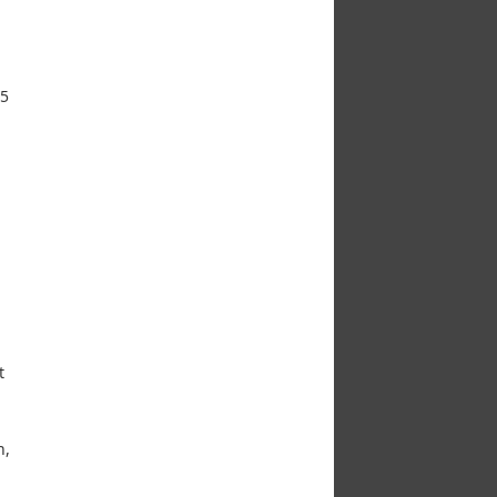
 5
t
n,