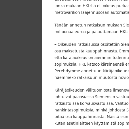
jonka mukaan HKL:llä oli oikeus purk
metrovarikon laajennusosan automati
Tänään annetun ratkaisun mukaan Siem
miljoonaa euroa ja palauttamaan HKL:
– Oikeuden ratkaisussa osoitettiin Si
osa maksetusta kauppahinnasta. Emme 
että käräjäoikeus on aiemmin todennut,
sopimuksia. HKL katsoo kärsineensä en
Perehdymme annettuun käräjäoikeuden 
haemmeko ratkaisuun muutosta hovioik
Käräjäoikeuden välituomiosta ilmenev
johtuivat pääasiassa Siemensin vastuul
ratkaistuissa korvausvastuissa. Välitu
hankintasopimuksia, minkä johdosta Si
pitää osa kauppahinnasta. Näistä esim
kuten asetinlaitteen käyttämistä sopi