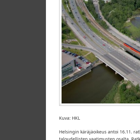
Kuva: HKL
Helsingin käräjäoikeus antoi 16.11. r
taloudellisten vaatimusten osalta. Rat