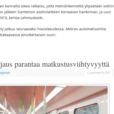
n kannalta oikea ratkaisu, jotta metroliikennettä ylipäätään voitiin
un jälkeen Siemensin asetinlaitteen korvaavan hankinnan, ja uusi
 2019, kertoo Lehmuskoski.
tely jatkuu seuraavaksi hovioikeudessa. Metron automatisointia
takaavassa ainutkertaisen suuri.
jaus parantaa matkustusviihtyvyyttä
ojunat
Comments Off