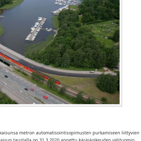
atkaisunsa metron automatisointisopimusten purkamiseen liittyvien
kaisun taustalla on 31.3.2020 annettu käräjäoikeuden välituomio,