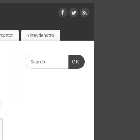
rkostot
Yhteydenotto
OK