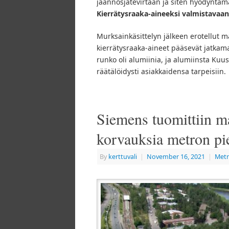
jäännösjätevirtaan ja siten hyödyntäm
Kierrätysraaka-aineeksi valmistavaan
Murksainkäsittelyn jälkeen erotellut ma
kierrätysraaka-aineet pääsevät jatka
runko oli alumiinia, ja alumiinsta Kuu
räätälöidysti asiakkaidensa tarpeisiin.
Siemens tuomittiin m
korvauksia metron pi
By
kerttuvali
|
November 16, 2021
|
Metr