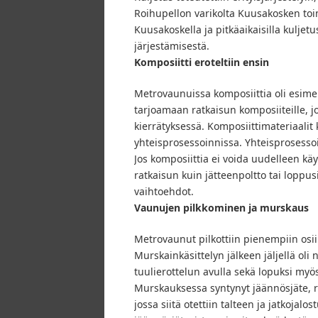
Roihupellon varikolta Kuusakosken toim
Kuusakoskella ja pitkäaikaisilla kulj
järjestämisestä.
Komposiitti eroteltiin ensin
Metrovaunuissa komposiittia oli esimer
tarjoamaan ratkaisun komposiiteille, jo
kierrätyksessä. Komposiittimateriaali
yhteisprosessoinnissa. Yhteisprosesso
Jos komposiittia ei voida uudelleen k
ratkaisun kuin jätteenpoltto tai loppus
vaihtoehdot.
Vaunujen pilkkominen ja murskaus
Metrovaunut pilkottiin pienempiin osi
Murskainkäsittelyn jälkeen jäljellä oli
tuulierottelun avulla sekä lopuksi myös
Murskauksessa syntynyt jäännösjäte, rej
jossa siitä otettiin talteen ja jatkojal