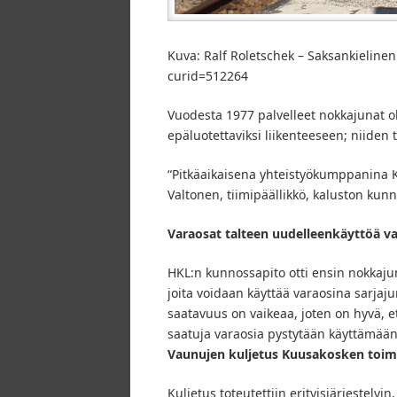
Kuva: Ralf Roletschek – Saksankieline
curid=512264
Vuodesta 1977 palvelleet nokkajunat oli
epäluotettaviksi liikenteeseen; niiden
“Pitkäaikaisena yhteistyökumppanina Ku
Valtonen, tiimipäällikkö, kaluston kun
Varaosat talteen uudelleenkäyttöä v
HKL:n kunnossapito otti ensin nokkajuni
joita voidaan käyttää varaosina sarjaj
saatavuus on vaikeaa, joten on hyvä, 
saatuja varaosia pystytään käyttämään
Vaunujen kuljetus Kuusakosken toimi
Kuljetus toteutettiin erityisjärjestelyi