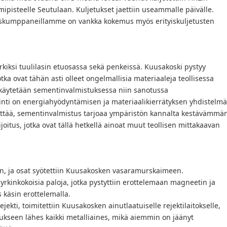
ipisteelle Seutulaan. Kuljetukset jaettiin useammalle päivälle.
etuskumppaneillamme on vankka kokemus myös erityiskuljetusten
kiksi tuulilasin etuosassa sekä penkeissä. Kuusakoski pystyy
tka ovat tähän asti olleet ongelmallisia materiaaleja teollisessa
t käytetään sementinvalmistuksessa niin sanotussa
inti on energiahyödyntämisen ja materiaalikierrätyksen yhdistelm
äyttää, sementinvalmistus tarjoaa ympäristön kannalta kestävämmä
ijoitus, jotka ovat tällä hetkellä ainoat muut teollisen mittakaavan
in, ja osat syötettiin Kuusakosken vasaramurskaimeen.
 nyrkinkokoisia paloja, jotka pystyttiin erottelemaan magneetin ja
 käsin erottelemalla.
ekti, toimitettiin Kuusakosken ainutlaatuiselle rejektilaitokselle,
ostukseen lähes kaikki metalliaines, mikä aiemmin on jäänyt