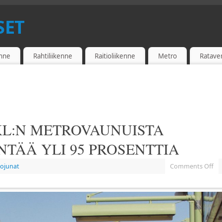
SET
enne
Rahtiliikenne
Raitioliikenne
Metro
Ratave
KL:N METROVAUNUISTA
TÄÄ YLI 95 PROSENTTIA
ojunat
Comments Off