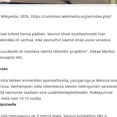
n Wikipedia, GFDL, https://commons.wikimedia.org/w/index.php?
vat tulleet tiensä päähän. Vaunut olivat osoittautuneet liian
 tekniikka oli vanhaa, eikä vaunuihin saanut enää uusia varaosia.
usakoski oli luonteva valinta tähänkin projektiin”, toteaa Markus
nossapito HKL
arten
sta talteen esimerkiksi ajomoottoreita, jousijarruja ja teknisiä osia
unissa. Vanhempien vielä liikenteessä olevien metrojunien varaosie
että vaunuista saadaan osia uudelleenkäytettäväksi. Nokkajunista
 vielä noin 10-15 vuotta
pisteelle
n, sillä metrovaunu on 3 metriä leveä. Vaunut kuljetettiin HKL:n