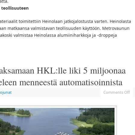
ättä.
 teollisuuteen
teriaalit toimitettiin Heinolaan jatkojalostusta varten. Heinolasta
maan matkaansa valmistavan teollisuuden käyttöön. Metrovaunun
sakoski valmistaa Heinolassa alumiiniharkkoja ja -droppeja
aksamaan HKL:lle liki 5 miljoonaa
eleen menneestä automatisoinnista
ojunat
Comments Off