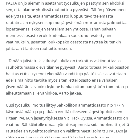
PALTA on jo aiemmin asettanut työsulkujen päättymisen ehdoksi
sen, että tilanne yhtiössä rauhoittuu pysyvästi. Tähän pääseminen
edellyttää sitä, että ammattiosasto luopuu tavoittelemasta
rautatiealan nykyisen sopimusjärjestelmän murtamista ja ilmoittaa
lopettavansa lakkojen tehtailemisen yhtiössä. Tähän päivään
mennessä osasto ei ole kuitenkaan suostunut esitettyihin
vaatimuksiin. Jäsenten joukkopako osastosta näyttää kuitenkin
johtavan tilanteen rauhoittumiseen.
– Tänään julistetulla jatkotyösululla on tarkoitus vakiinnuttaa jo
rauhoittumassa oleva tilanne pysyvästi, Aarto toteaa. Mikäli osaston
hallitus ei itse kykene tekemään vaadittuja päätöksiä, saavutetaan
edellä mainittu tavoite myös siten, ettei osasto enää vähäisen
jäsenmääränsä vuoksi kykene hankaloittamaan yhtiön toimintaa ja
aiheuttamaan sille vahinkoa, Aarto jatkaa.
Uusi työsulkuilmoitus liittyy Sähköliiton ammattiosasto n:o 177:n
käynnistämään ja jo pitkään vireillä olleeseen järjestöpoliittiseen
riitaan PALTA:n jäsenyrityksessä VR Track Oy:ssä. Ammattiosasto on
vaatinut Sähköliitolle omaa työehtosopimusta siitä huolimatta, että
rautatiealan työehtosopimus on vakiintuneesti solmittu PALTA:n ja
sähköasentajien selkeää enemmistöä edustavan Julkisten ja