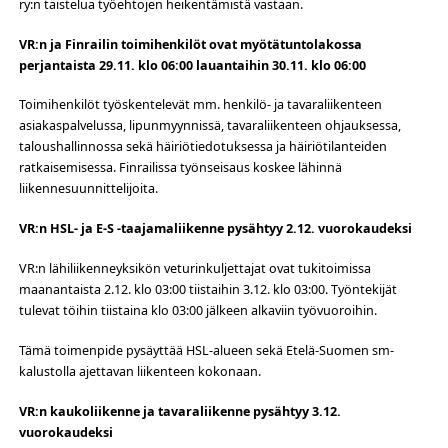
ry:n taistelua työehtojen heikentämistä vastaan.
VR:n ja Finrailin toimihenkilöt ovat myötätuntolakossa
perjantaista 29.11. klo 06:00 lauantaihin 30.11. klo 06:00
Toimihenkilöt työskentelevät mm. henkilö- ja tavaraliikenteen
asiakaspalvelussa, lipunmyynnissä, tavaraliikenteen ohjauksessa,
taloushallinnossa sekä häiriötiedotuksessa ja häiriötilanteiden
ratkaisemisessa. Finrailissa työnseisaus koskee lähinnä
liikennesuunnittelijoita.
VR:n HSL- ja E-S -taajamaliikenne pysähtyy 2.12. vuorokaudeksi
VR:n lähiliikenneyksikön veturinkuljettajat ovat tukitoimissa
maanantaista 2.12. klo 03:00 tiistaihin 3.12. klo 03:00. Työntekijät
tulevat töihin tiistaina klo 03:00 jälkeen alkaviin työvuoroihin.
Tämä toimenpide pysäyttää HSL-alueen sekä Etelä-Suomen sm-
kalustolla ajettavan liikenteen kokonaan.
VR:n kaukoliikenne ja tavaraliikenne pysähtyy 3.12.
vuorokaudeksi