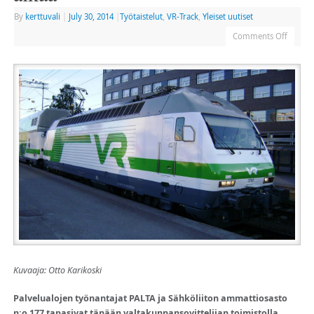
By
kerttuvali
|
July 30, 2014
|
Työtaistelut
,
VR-Track
,
Yleiset uutiset
Comments Off
Kuvaaja: Otto Karikoski
Palvelualojen työnantajat PALTA ja Sähköliiton ammattiosasto
n:o 177 tapasivat tänään valtakunnansovittelijan toimistolla.