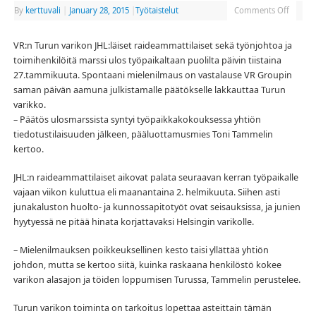
By
kerttuvali
|
January 28, 2015
|
Työtaistelut
Comments Off
VR:n Turun varikon JHL:läiset raideammattilaiset sekä työnjohtoa ja
toimihenkilöitä marssi ulos työpaikaltaan puolilta päivin tiistaina
27.tammikuuta. Spontaani mielenilmaus on vastalause VR Groupin
saman päivän aamuna julkistamalle päätökselle lakkauttaa Turun
varikko.
– Päätös ulosmarssista syntyi työpaikkakokouksessa yhtiön
tiedotustilaisuuden jälkeen, pääluottamusmies Toni Tammelin
kertoo.
JHL:n raideammattilaiset aikovat palata seuraavan kerran työpaikalle
vajaan viikon kuluttua eli maanantaina 2. helmikuuta. Siihen asti
junakaluston huolto- ja kunnossapitotyöt ovat seisauksissa, ja junien
hyytyessä ne pitää hinata korjattavaksi Helsingin varikolle.
– Mielenilmauksen poikkeuksellinen kesto taisi yllättää yhtiön
johdon, mutta se kertoo siitä, kuinka raskaana henkilöstö kokee
varikon alasajon ja töiden loppumisen Turussa, Tammelin perustelee.
Turun varikon toiminta on tarkoitus lopettaa asteittain tämän