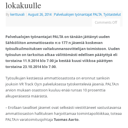
lokakuulle
By
kerttuvali
|
August 26, 2014
|
Palvelualojen työnantajat PALTA
,
Työtaistelut
Comments Off
Palvelualojen työnantajat PALTA on tänään jättänyt uuden
Sähköliiton ammattiosasto n:o 177:n jäseniä koskevan
työsulkuilmoituksen valtakunnansovittelijan toimistoon. Uuden
työsulun on tarkoitus alkaa välittömästi edellisen päätyttyä eli
torstaina 11.9.2014 klo 7.00 ja kestää kuusi viikkoa päättyen
torstaina 23.10.2014 klo 7.00.
Työsulkujen kestäessä ammattiosastosta on eronnut sankoin
joukoin VR Track Oy:n palveluksessa työskenteleviä jäseniä. PALTA:n
arvion mukaan osastoon kuuluu enää runsas 10 prosenttia
alkuperäisestä määrästä.
– Erollaan tavalliset jäsenet ovat selkeästi viestittäneet vastustavansa
ammattiosaston hallituksen harjoittamaa toimintapolitiikkaa, toteaa
PALTA:n varatoimitusjohtaja
Tuomas Aarto
.