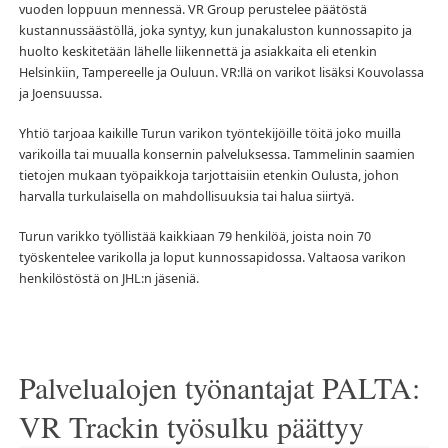
vuoden loppuun mennessä. VR Group perustelee päätöstä
kustannussäästöllä, joka syntyy, kun junakaluston kunnossapito ja
huolto keskitetään lähelle liikennettä ja asiakkaita eli etenkin
Helsinkiin, Tampereelle ja Ouluun. VR:llä on varikot lisäksi Kouvolassa
ja Joensuussa.
Yhtiö tarjoaa kaikille Turun varikon työntekijöille töitä joko muilla
varikoilla tai muualla konsernin palveluksessa. Tammelinin saamien
tietojen mukaan työpaikkoja tarjottaisiin etenkin Oulusta, johon
harvalla turkulaisella on mahdollisuuksia tai halua siirtyä.
Turun varikko työllistää kaikkiaan 79 henkilöä, joista noin 70
työskentelee varikolla ja loput kunnossapidossa. Valtaosa varikon
henkilöstöstä on JHL:n jäseniä.
Palvelualojen työnantajat PALTA:
VR Trackin työsulku päättyy