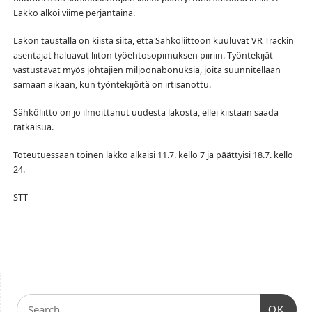
Lakko alkoi viime perjantaina.
Lakon taustalla on kiista siitä, että Sähköliittoon kuuluvat VR Trackin
asentajat haluavat liiton työehtosopimuksen piiriin. Työntekijät
vastustavat myös johtajien miljoonabonuksia, joita suunnitellaan
samaan aikaan, kun työntekijöitä on irtisanottu.
Sähköliitto on jo ilmoittanut uudesta lakosta, ellei kiistaan saada
ratkaisua.
Toteutuessaan toinen lakko alkaisi 11.7. kello 7 ja päättyisi 18.7. kello
24.
STT
OK