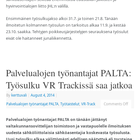
hyvinvointialojen liitto JHL:n välillä.
Ensimmäinen työsulkujakso alkoi 31.7. ja toinen 21.8. Tänään
ilmoitetun kolmannen työsulun on tarkoitus alkaa 11.9. ja kestää
23.10. saakka. Tehtyjen poikkeusjärjestelyjen seurauksena työsulut
eivät ole haitanneet junaliikennettä.
Palvelualojen työnantajat PALTA:
Työsulku VR Trackissä saa jatkoa
By
kerttuvali
|
August 4, 2014
|
Palvelualojen työnantajat PALTA
,
Työtaistelut
,
VR-Track
Comments Off
Palvelualojen työnantajat PALTA on tänään jättänyt
valtakunnansovittelijan toimistoon ja vastapuolelle ilmoituksen
uudesta sähköliittolaisia sähköasentajia koskevasta työsulusta.
Uusi työsulku alkaa välittömästi edellisen päätyttyä eli torstaina