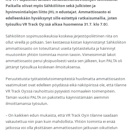
Paikalla olivat myös Sähköliiton sekä Julkisten ja
hyvinvointialojen liitto JHL:n edustajat. Ammattiosasto ei
edelleenkään hyväksynyt sille esitettyä ratkaisumallia, joten
työsulku VR Track Oy:ssä alkaa huomenna 31.7. klo 7.0
0.
Sähköliiton sopimusoikeuksia koskeva järjestöpoliittinen riita on
ollut vireillä jo pitkään. Sen kestäessä kiistan käynnistänyt Sähköliiton
ammattiosasto on toteuttanut useita työtaisteluita ja häirinnyt
muutoinkin yhtiön toimintaa monin tavoin. Viimeisimmät lakot
ammattiosasto perui yksipuolisesti vasta sen jälkeen, kun PALTA oli
jättänyt työsulkua koskevan ilmoituksensa.
Peruutetuista työtaistelutoimenpiteistä huolimatta ammattiosaston
vaatimukset ovat edelleen pöydässä eikä näköpiirissä ole, että tilanne
VR Track Oy:ssä rauhoittuisi pysyvästi normaalein toimenpitein.
Tämän vuoksi PALTA on pakotettu käynnistämään aiemmin
ilmoittamansa työsulun.
– On kaikkien edun mukaista, että VR Track Oy:n tilanne saadaan
vakautettua niin pian kuin mahdollista. Yhtiön toiminta ei enää
jatkossa voi olla yksittäisen ammattiosaston jatkuvan oikuttelun