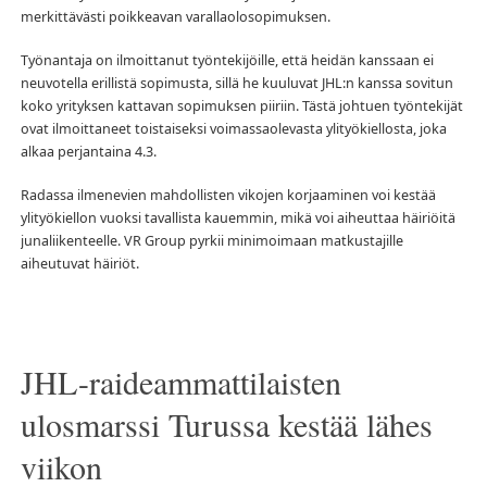
merkittävästi poikkeavan varallaolosopimuksen.
Työnantaja on ilmoittanut työntekijöille, että heidän kanssaan ei
neuvotella erillistä sopimusta, sillä he kuuluvat JHL:n kanssa sovitun
koko yrityksen kattavan sopimuksen piiriin. Tästä johtuen työntekijät
ovat ilmoittaneet toistaiseksi voimassaolevasta ylityökiellosta, joka
alkaa perjantaina 4.3.
Radassa ilmenevien mahdollisten vikojen korjaaminen voi kestää
ylityökiellon vuoksi tavallista kauemmin, mikä voi aiheuttaa häiriöitä
junaliikenteelle. VR Group pyrkii minimoimaan matkustajille
aiheutuvat häiriöt.
JHL-raideammattilaisten
ulosmarssi Turussa kestää lähes
viikon