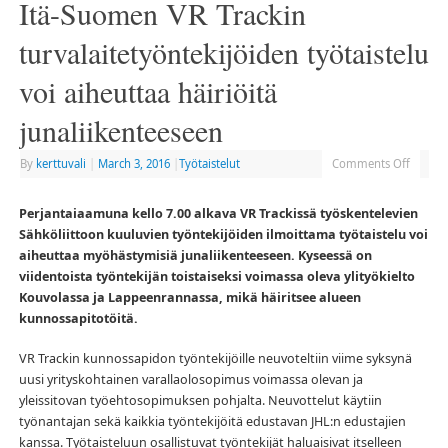
Itä-Suomen VR Trackin
turvalaitetyöntekijöiden työtaistelu
voi aiheuttaa häiriöitä
junaliikenteeseen
By
kerttuvali
|
March 3, 2016
|
Työtaistelut
Comments Off
Perjantaiaamuna kello 7.00 alkava VR Trackissä työskentelevien
Sähköliittoon kuuluvien työntekijöiden ilmoittama työtaistelu voi
aiheuttaa myöhästymisiä junaliikenteeseen. Kyseessä on
viidentoista työntekijän toistaiseksi voimassa oleva ylityökielto
Kouvolassa ja Lappeenrannassa, mikä häiritsee alueen
kunnossapitotöitä.
VR Trackin kunnossapidon työntekijöille neuvoteltiin viime syksynä
uusi yrityskohtainen varallaolosopimus voimassa olevan ja
yleissitovan työehtosopimuksen pohjalta. Neuvottelut käytiin
työnantajan sekä kaikkia työntekijöitä edustavan JHL:n edustajien
kanssa. Työtaisteluun osallistuvat työntekijät haluaisivat itselleen