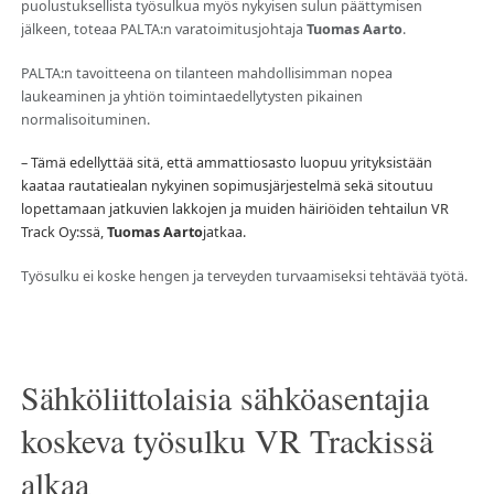
puolustuksellista työsulkua myös nykyisen sulun päättymisen
jälkeen, toteaa PALTA:n varatoimitusjohtaja
Tuomas Aarto
.
PALTA:n tavoitteena on tilanteen mahdollisimman nopea
laukeaminen ja yhtiön toimintaedellytysten pikainen
normalisoituminen.
– Tämä edellyttää sitä, että ammattiosasto luopuu yrityksistään
kaataa rautatiealan nykyinen sopimusjärjestelmä sekä sitoutuu
lopettamaan jatkuvien lakkojen ja muiden häiriöiden tehtailun VR
Track Oy:ssä,
Tuomas Aarto
jatkaa.
Työsulku ei koske hengen ja terveyden turvaamiseksi tehtävää työtä.
Sähköliittolaisia sähköasentajia
koskeva työsulku VR Trackissä
alkaa