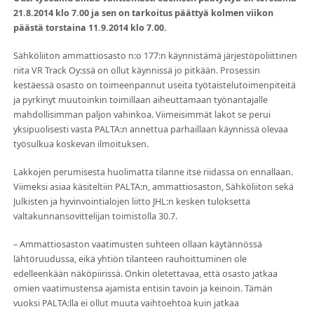
21.8.2014 klo 7.00 ja sen on tarkoitus päättyä kolmen viikon
päästä torstaina 11.9.2014 klo 7.00.
Sähköliiton ammattiosasto n:o 177:n käynnistämä järjestöpoliittinen
riita VR Track Oy:ssä on ollut käynnissä jo pitkään. Prosessin
kestäessä osasto on toimeenpannut useita työtaistelutoimenpiteitä
ja pyrkinyt muutoinkin toimillaan aiheuttamaan työnantajalle
mahdollisimman paljon vahinkoa. Viimeisimmät lakot se perui
yksipuolisesti vasta PALTA:n annettua parhaillaan käynnissä olevaa
työsulkua koskevan ilmoituksen.
Lakkojen perumisesta huolimatta tilanne itse riidassa on ennallaan.
Viimeksi asiaa käsiteltiin PALTA:n, ammattiosaston, Sähköliiton sekä
Julkisten ja hyvinvointialojen liitto JHL:n kesken tuloksetta
valtakunnansovittelijan toimistolla 30.7.
– Ammattiosaston vaatimusten suhteen ollaan käytännössä
lähtöruudussa, eikä yhtiön tilanteen rauhoittuminen ole
edelleenkään näköpiirissä. Onkin oletettavaa, että osasto jatkaa
omien vaatimustensa ajamista entisin tavoin ja keinoin. Tämän
vuoksi PALTA:lla ei ollut muuta vaihtoehtoa kuin jatkaa