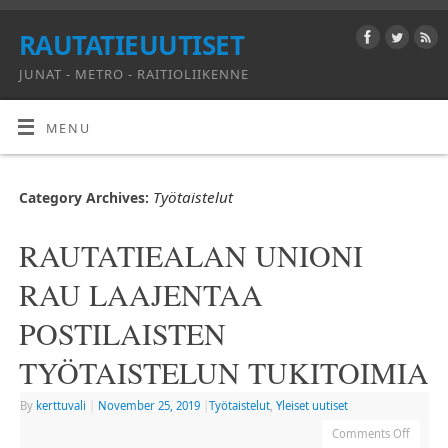
RAUTATIEUUTISET
JUNAT - METRO - RAITIOLIIKENNE
MENU
Työtaistelut
Category Archives:
RAUTATIEALAN UNIONI
RAU LAAJENTAA
POSTILAISTEN
TYÖTAISTELUN TUKITOIMIA
By
kerttuvali
|
November 25, 2019
|
Työtaistelut
,
Yleiset uutiset
Comments Off