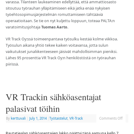
varassa. Tilanteen laukeaminen edellyttää, että ammattiosasto
sitoutuu työrauhan ylläpitämiseen eikä jatka enää nykyisen
työehtosopimusjärjestelmän romuttamiseen tähtääviä
operaatioitaan. Se tie on nyt kuljettu loppuun, toteaa PALTA:n
varatoimitusjohtaja
Tuomas Aarto.
VR Track Oy:ssä toimeenpantava työsulku kestää kolme viikkoa.
Työsulun aikana yhtiö tekee kaiken voitavansa, jotta sulun
vaikutukset junaliikenteeseen jäisivät mahdollisimman pieniksi.
Lähes 95 prosenttia VR Track Oy:n henkilöstöstä on työrauhan
piirissä.
VR Trackin sähköasentajat
palasivat töihin
By
kerttuvali
|
July 1, 2014
|
Työtaistelut
,
VR-Track
Comments Off
Rautatiealan sähköasentajien lakko päättyi tänä aamuna kello 7.