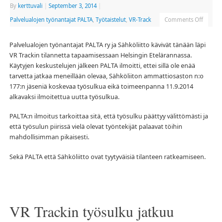
By
kerttuvali
|
September 3, 2014
|
Palvelualojen työnantajat PALTA
,
Työtaistelut
,
VR-Track
Comments Off
Palvelualojen työnantajat PALTA ry ja Sähköliitto kävivät tänään läpi
VR Trackin tilannetta tapaamisessaan Helsingin Etelärannassa.
Käytyjen keskustelujen jälkeen PALTA ilmoitti, ettei sillä ole enää
tarvetta jatkaa meneillään olevaa, Sähköliiton ammattiosaston n:o
177:n jäseniä koskevaa työsulkua eikä toimeenpanna 11.9.2014
alkavaksi ilmoitettua uutta työsulkua.
PALTA:n ilmoitus tarkoittaa sitä, että työsulku päättyy välittömästi ja
että työsulun piirissä vielä olevat työntekijät palaavat töihin
mahdollisimman pikaisesti.
Sekä PALTA että Sähköliitto ovat tyytyväisiä tilanteen ratkeamiseen.
VR Trackin työsulku jatkuu