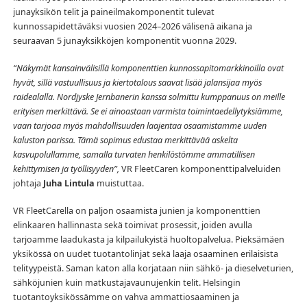
junayksikön telit ja paineilmakomponentit tulevat
kunnossapidettäväksi vuosien 2024–2026 välisenä aikana ja
seuraavan 5 junayksikköjen komponentit vuonna 2029.
“Näkymät kansainvälisillä komponenttien kunnossapitomarkkinoilla ovat
hyvät, sillä vastuullisuus ja kiertotalous saavat lisää jalansijaa myös
raidealalla. Nordjyske Jernbanerin kanssa solmittu kumppanuus on meille
erityisen merkittävä. Se ei ainoastaan varmista toimintaedellytyksiämme,
vaan tarjoaa myös mahdollisuuden laajentaa osaamistamme uuden
kaluston parissa. Tämä sopimus edustaa merkittävää askelta
kasvupolullamme, samalla turvaten henkilöstömme ammatillisen
kehittymisen ja työllisyyden”,
VR FleetCaren komponenttipalveluiden
johtaja
Juha Lintula
muistuttaa.
VR FleetCarella on paljon osaamista junien ja komponenttien
elinkaaren hallinnasta sekä toimivat prosessit, joiden avulla
tarjoamme laadukasta ja kilpailukyistä huoltopalvelua. Pieksämäen
yksikössä on uudet tuotantolinjat sekä laaja osaaminen erilaisista
telityypeistä. Saman katon alla korjataan niin sähkö- ja dieselveturien,
sähköjunien kuin matkustajavaunujenkin telit. Helsingin
tuotantoyksikössämme on vahva ammattiosaaminen ja