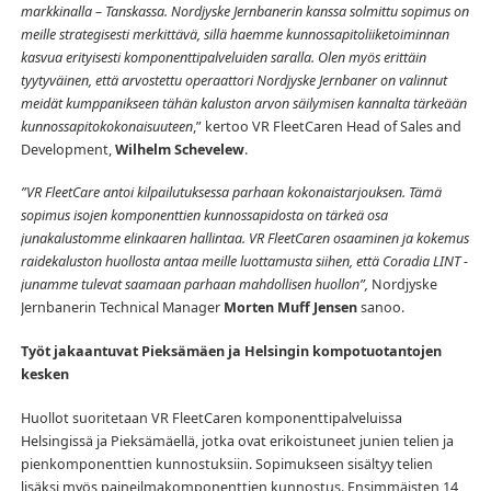
markkinalla – Tanskassa. Nordjyske Jernbanerin kanssa solmittu sopimus on
meille strategisesti merkittävä, sillä haemme kunnossapitoliiketoiminnan
kasvua erityisesti komponenttipalveluiden saralla. Olen myös erittäin
tyytyväinen, että arvostettu operaattori Nordjyske Jernbaner on valinnut
meidät kumppanikseen tähän kaluston arvon säilymisen kannalta tärkeään
kunnossapitokokonaisuuteen
,” kertoo VR FleetCaren Head of Sales and
Development,
Wilhelm Schevelew
.
”VR FleetCare antoi kilpailutuksessa parhaan kokonaistarjouksen. Tämä
sopimus isojen komponenttien kunnossapidosta on tärkeä osa
junakalustomme elinkaaren hallintaa. VR FleetCaren osaaminen ja kokemus
raidekaluston huollosta antaa meille luottamusta siihen, että Coradia LINT -
junamme tulevat saamaan parhaan mahdollisen huollon”,
Nordjyske
Jernbanerin Technical Manager
Morten Muff Jensen
sanoo.
Työt jakaantuvat Pieksämäen ja Helsingin kompotuotantojen
kesken
Huollot suoritetaan VR FleetCaren komponenttipalveluissa
Helsingissä ja Pieksämäellä, jotka ovat erikoistuneet junien telien ja
pienkomponenttien kunnostuksiin. Sopimukseen sisältyy telien
lisäksi myös paineilmakomponenttien kunnostus. Ensimmäisten 14