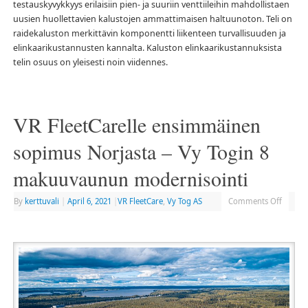
testauskyvykkyys erilaisiin pien- ja suuriin venttiileihin mahdollistaen
uusien huollettavien kalustojen ammattimaisen haltuunoton. Teli on
raidekaluston merkittävin komponentti liikenteen turvallisuuden ja
elinkaarikustannusten kannalta. Kaluston elinkaarikustannuksista
telin osuus on yleisesti noin viidennes.
VR FleetCarelle ensimmäinen
sopimus Norjasta – Vy Togin 8
makuuvaunun modernisointi
By
kerttuvali
|
April 6, 2021
|
VR FleetCare
,
Vy Tog AS
Comments Off