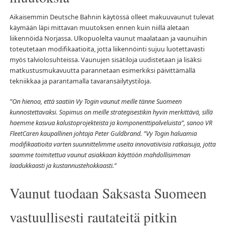
Aikaisemmin Deutsche Bahnin käytössä olleet makuuvaunut tulevat
käymään läpi mittavan muutoksen ennen kuin niillä aletaan
liikennöidä Norjassa. Ulkopuolelta vaunut maalataan ja vaunuihin
toteutetaan modifikaatioita, jotta liikennöinti sujuu luotettavasti
myös talviolosuhteissa. Vaunujen sisätiloja uudistetaan ja lisäksi
matkustusmukavuutta parannetaan esimerkiksi päivittämällä
tekniikkaa ja parantamalla tavaransäilytystiloja.
”On hienoa, että saatiin Vy Togin vaunut meille tänne Suomeen
kunnostettavaksi. Sopimus on meille strategisestikin hyvin merkittävä, sillä
haemme kasvua kalustoprojekteista ja komponenttipalveluista”, sanoo VR
FleetCaren kaupallinen johtaja Peter Guldbrand. ”Vy Togin haluamia
modifikaatioita varten suunnittelimme useita innovatiivisia ratkaisuja, jotta
saamme toimitettua vaunut asiakkaan käyttöön mahdollisimman
laadukkaasti ja kustannustehokkaasti.”
Vaunut tuodaan Saksasta Suomeen
vastuullisesti rautateitä pitkin