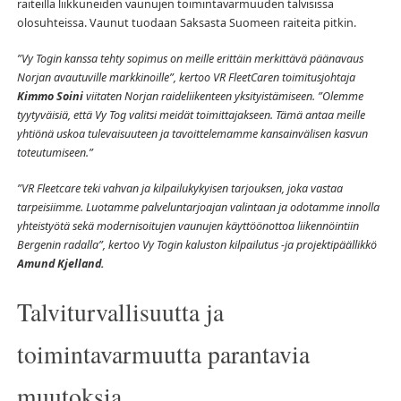
raiteilla liikkuneiden vaunujen toimintavarmuuden talvisissa
olosuhteissa. Vaunut tuodaan Saksasta Suomeen raiteita pitkin.
”Vy Togin kanssa tehty sopimus on meille erittäin merkittävä päänavaus
Norjan avautuville markkinoille”, kertoo VR FleetCaren toimitusjohtaja
Kimmo Soini
viitaten Norjan raideliikenteen yksityistämiseen. ”Olemme
tyytyväisiä, että Vy Tog valitsi meidät toimittajakseen. Tämä antaa meille
yhtiönä uskoa tulevaisuuteen ja tavoittelemamme kansainvälisen kasvun
toteutumiseen.”
”VR Fleetcare teki vahvan ja kilpailukykyisen tarjouksen, joka vastaa
tarpeisiimme. Luotamme palveluntarjoajan valintaan ja odotamme innolla
yhteistyötä sekä modernisoitujen vaunujen käyttöönottoa liikennöintiin
Bergenin radalla”, kertoo Vy Togin kaluston kilpailutus -ja projektipäällikkö
Amund Kjelland.
Talviturvallisuutta ja
toimintavarmuutta parantavia
muutoksia