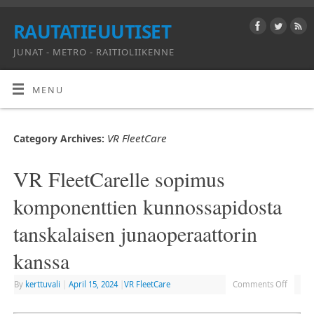
RAUTATIEUUTISET
JUNAT - METRO - RAITIOLIIKENNE
MENU
VR FleetCare
Category Archives:
VR FleetCarelle sopimus
komponenttien kunnossapidosta
tanskalaisen junaoperaattorin
kanssa
By
kerttuvali
|
April 15, 2024
|
VR FleetCare
Comments Off