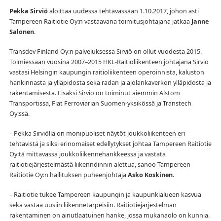
Pekka Sirviö
aloittaa uudessa tehtävässään 1.10.2017, johon asti
Tampereen Raitiotie Oy:n vastaavana toimitusjohtajana jatkaa
Janne
Salonen
.
Transdev Finland Oy:n palveluksessa Sirviö on ollut vuodesta 2015.
Toimiessaan vuosina 2007–2015 HKL-Raitioliikenteen johtajana Sirviö
vastasi Helsingin kaupungin raitioliikenteen operoinnista, kaluston
hankinnasta ja ylläpidosta sekä radan ja ajolankaverkon ylläpidosta ja
rakentamisesta. Lisäksi Sirviö on toiminut aiemmin Alstom
Transportissa, Fiat Ferroviarian Suomen-yksikössä ja Transtech
Oy:ssä.
– Pekka Sirviöllä on monipuoliset näytöt joukkoliikenteen eri
tehtävistä ja siksi erinomaiset edellytykset johtaa Tampereen Raitiotie
Oy:tä mittavassa joukkoliikennehankkeessa ja vastata
raitiotiejärjestelmästä liikennöinnin alettua, sanoo Tampereen
Raitiotie Oy:n hallituksen puheenjohtaja
Asko Koskinen
.
– Raitiotie tukee Tampereen kaupungin ja kaupunkialueen kasvua
sekä vastaa uusiin liikennetarpeisiin. Raitiotiejärjestelmän
rakentaminen on ainutlaatuinen hanke, jossa mukanaolo on kunnia.