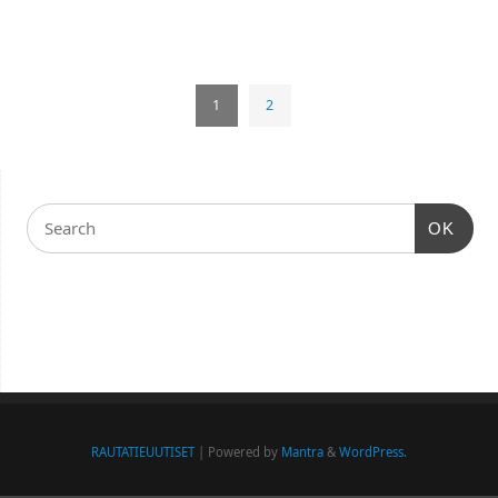
1
2
OK
RAUTATIEUUTISET
| Powered by
Mantra
&
WordPress.