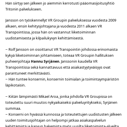
Hän siirtyy sen jälkeen jo aiemmin kerrotusti pääomasijoitusyhtiö
Tritonin palvelukseen.
Jansson on työskennellyt VR Groupin palveluksessa vuodesta 2009
alkaen, ensin kehitysjohtajana ja vuodesta 2011 alkaen VR
Transpointissa, jossa hän on vastannut liiketoiminnan
uudistamisesta ja kilpailukyvyn kehittämisestä.
− Rolf Jansson on osoittanut VR Transpointin johdossa erinomaista
kykyä liiketoiminnan johtamiseen, toteaa VR Groupin hallituksen
puheenjohtaja
Hannu Syrjänen
. Janssonin kaudella VR
Transpointissa sekä kannattavuus että asiakastyytyväisyys ovat
parantuneet merkittävästi.
− Hän tuntee konsernin, konsernin toimialan ja toimintaympäristön
läpikotaisin.
− Kiitän lämpimästi Mikael Aroa, jonka johdolla VR Groupissa on
toteutettu suuri muutos nykyaikaiseksi palveluyritykseksi, Syrjänen
summaa.
− Konserni on hyvässä kunnossa ja toteutettujen uudistusten jälkeen
uuden toimitusjohtajan on helpompi jatkaa asiakaspalvelun
kehittämistä ja kasvun hakemista myös uusilta liiketoiminta-alueilta.