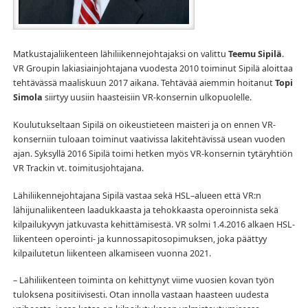
Matkustajaliikenteen lähiliikennejohtajaksi on valittu
Teemu Sipilä
.
VR Groupin lakiasiainjohtajana vuodesta 2010 toiminut Sipilä aloittaa
tehtävässä maaliskuun 2017 aikana. Tehtävää aiemmin hoitanut
Topi
Simola
siirtyy uusiin haasteisiin VR-konsernin ulkopuolelle.
Koulutukseltaan Sipilä on oikeustieteen maisteri ja on ennen VR-
konserniin tuloaan toiminut vaativissa lakitehtävissä usean vuoden
ajan. Syksyllä 2016 Sipilä toimi hetken myös VR-konsernin tytäryhtiön
VR Trackin vt. toimitusjohtajana.
Lähiliikennejohtajana Sipilä vastaa sekä HSL–alueen että VR:n
lähijunaliikenteen laadukkaasta ja tehokkaasta operoinnista sekä
kilpailukyvyn jatkuvasta kehittämisestä. VR solmi 1.4.2016 alkaen HSL-
liikenteen operointi- ja kunnossapitosopimuksen, joka päättyy
kilpailutetun liikenteen alkamiseen vuonna 2021.
– Lähiliikenteen toiminta on kehittynyt viime vuosien kovan työn
tuloksena positiivisesti. Otan innolla vastaan haasteen uudesta