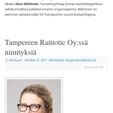
alkaen
Nina Mähönen
. Tuotantojohtaja johtaa rautatielogistiikan
valtakunnallista palvelutuotanto-organisaatiota. Mähönen on
aiemmin työskennellyt VR Transpointin suunnittelujohtajana.
Tampereen Raitiotie Oy:ssä
nimityksiä
By
kerttuvali
|
October 31, 2017
|
Nimitykset
,
Tampereen Raitiotie Oy
Comments Off