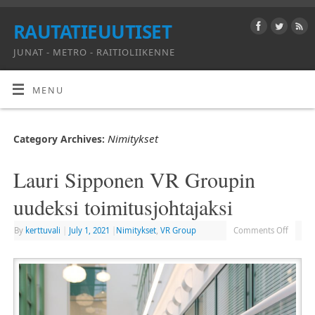
RAUTATIEUUTISET
JUNAT - METRO - RAITIOLIIKENNE
MENU
Nimitykset
Category Archives:
Lauri Sipponen VR Groupin
uudeksi toimitusjohtajaksi
By
kerttuvali
|
July 1, 2021
|
Nimitykset
,
VR Group
Comments Off