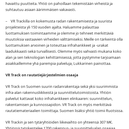
havaittu puutteita. Yhtiö on pahoillaan tekemistään virheistä ja
suhtautuu asiaan äärimmäisen vakavasti.
– VR Trackilla on kokemusta radan rakentamisesta ja suurista
projekteista yli 150 vuoden ajalta. Haluamme palauttaa
luottamuksen toimintaamme ja olemme jo tehneet merkittäviä
muutoksia vastaavien virheiden välttämiseksi. Meille on tärkeintä olla
luottamuksen arvoinen ja toteuttaa infrahankkeet ja -urakat
laadukkaasti sekä turvallisesti. Olemme myös vahvasti mukana koko
alan ja sen teknologian kehittämisessä, jotta pystymme tarjoamaan
asiakkaillemme yhä parempia palveluja, Lukkarinen painottaa.
VR Track on rautatiejärjestelmien osaaja
VR Track on Suomen suurin radanrakentaja sekä yksi suurimmista
infra-alan rakennusliikkeistä ja suunnittelutoimistoista. Yhtiön
palvelut kattavat koko infrahankkeen elinkaaren: suunnittelun,
rakentamisen ja kunnossapidon. VR Track on myös merkittävä
rautatiemateriaalien toimittaja. Suomen lisäksi yhtiö toimii Ruotsissa.
VR Trackin ja sen tytäryhtiöiden liikevaihto on yhteensä 307 M€.
Yhtiössä työskentelee 1700 rakennus- ja suunnittelualan osaajaa