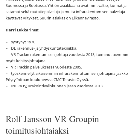
Suomessa ja Ruotsissa. Yhtiön asiakkaana ovat mm. valtio, kunnat ja
satamat sekä rautatiepalveluja ja muita infrarakentamisen palveluja
käyttävät yritykset. Suurin asiakas on Liikennevirasto.
Harri Lukkarinen:
– syntynyt 1970
– DI, rakennus- ja yhdyskuntatekniikka.
– VR Trackin rakentamisen johtaja vuodesta 2013, toiminut aiemmin
myös kehitysjohtajana.
– VR Trackin palveluksessa vuodesta 2005.
– työskennellyt aikaisemmin infrarakennuttamisen johtajana Jaakko
Pöyry Infraan kuuluneessa CMC Terasto Oy:ssä.
– INFRA ry, urakointivaliokunnan jäsen vuodesta 2013.
Rolf Jansson VR Groupin
toimitusjohtajaksi