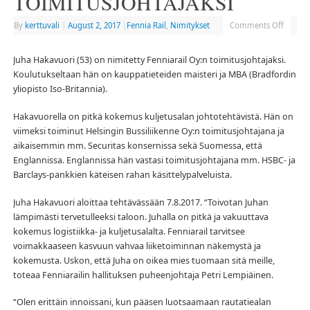
TOIMITUSJOHTAJAKSI
By
kerttuvali
|
August 2, 2017
|
Fennia Rail
,
Nimitykset
Comments Off
Juha Hakavuori (53) on nimitetty Fenniarail Oy:n toimitusjohtajaksi.
Koulutukseltaan hän on kauppatieteiden maisteri ja MBA (Bradfordin
yliopisto Iso-Britannia).
Hakavuorella on pitkä kokemus kuljetusalan johtotehtävistä. Hän on
viimeksi toiminut Helsingin Bussiliikenne Oy:n toimitusjohtajana ja
aikaisemmin mm. Securitas konsernissa sekä Suomessa, että
Englannissa. Englannissa hän vastasi toimitusjohtajana mm. HSBC- ja
Barclays-pankkien käteisen rahan käsittelypalveluista.
Juha Hakavuori aloittaa tehtävässään 7.8.2017. “Toivotan Juhan
lämpimästi tervetulleeksi taloon. Juhalla on pitkä ja vakuuttava
kokemus logistiikka- ja kuljetusalalta. Fenniarail tarvitsee
voimakkaaseen kasvuun vahvaa liiketoiminnan näkemystä ja
kokemusta. Uskon, että Juha on oikea mies tuomaan sitä meille,
toteaa Fenniarailin hallituksen puheenjohtaja Petri Lempiäinen.
“Olen erittäin innoissani, kun pääsen luotsaamaan rautatiealan