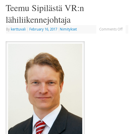
Teemu Sipilästä VR:n
lähiliikennejohtaja
By
kerttuvali
|
February 16, 2017
|
Nimitykset
Comments Off