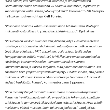
”
Olen iloinen, että saamme erittäin kokeneen ja ammattitaitoisen
liiketoimintajohtajan kehittämään VR Groupia liikkumisen, logistiikan ja
kunnossapidon vastuullisena palveluyrityksenä
”, kommentoi
VR Groupin
hallituksen puheenjohtaja
Kjell Forsén
.
”
Valinnassa painottui kokemus liiketoiminnan kehittämisestä strategian
mukaisesti vastuullisesti ja
yhdessä henkilöstön kanssa
”, Kjell jatkaa.
”
VR Group on kaikkien suomalaisten yhteinen yritys. Henkilöliikenteessä
raiteilla ja sähköbusseilla tehdään noin sata miljoonaa matkaa vuosittain.
Logistiikkaratkaisuissa VR Transpointin rooli raskaan teollisuuden
kumppanina on erittäin merkittävä ja VR Fleetcare on kunnossapitoalan
edelläkävijä kansainvälisestikin. Toimintamme tukee suoraan
ilmastotavoitteita ja vihreää siirtymää. Mitä paremmin onnistumme, sitä
enemmän koko ympäröivä yhteiskunta hyötyy. Odotan innolla, että pääsen
mukaan kehittämään kestäviä liikenneratkaisuja Suomessa ja lähialueilla
yhdessä henkilöstön kanssa
”, kommentoi
Lauri Sipponen.
”
VR:n menestystekijät ovat mitä suurimmassa määrin asiakaspalvelua.
Konsernin henkilökunnasta minulla on positiivisia kokemuksia kuluttaja-
asiakkaana ja samoin logistiikkapalveluista yritysasiakkaana. Koen erittäin
mieluisana päästä mukaan tähän taitavaan joukkoon
,” Lauri jatkaa.