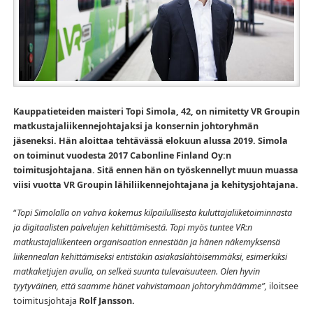
Kauppatieteiden maisteri Topi Simola, 42, on nimitetty VR Groupin
matkustajaliikennejohtajaksi ja konsernin johtoryhmän
jäseneksi. Hän aloittaa tehtävässä elokuun alussa 2019. Simola
on toiminut vuodesta 2017 Cabonline Finland Oy:n
toimitusjohtajana. Sitä ennen hän on työskennellyt muun muassa
viisi vuotta VR Groupin lähiliikennejohtajana ja kehitysjohtajana.
“
Topi Simolalla on vahva kokemus kilpailullisesta kuluttajaliiketoiminnasta
ja digitaalisten palvelujen kehittämisestä. Topi myös tuntee VR:n
matkustajaliikenteen organisaation ennestään ja hänen näkemyksensä
liikennealan kehittämiseksi entistäkin asiakaslähtöisemmäksi, esimerkiksi
matkaketjujen avulla, on selkeä suunta tulevaisuuteen. Olen hyvin
tyytyväinen, että saamme hänet vahvistamaan johtoryhmäämme”,
iloitsee
toimitusjohtaja
Rolf Jansson.