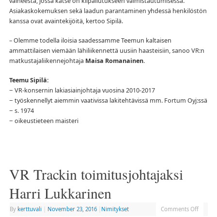
vaiheesta, jossa katse on kilpailutukseen valmistautumisessa.
Asiakaskokemuksen sekä laadun parantaminen yhdessä henkilöstön
kanssa ovat avaintekijöitä, kertoo Sipilä.
– Olemme todella iloisia saadessamme Teemun kaltaisen
ammattilaisen viemään lähiliikennettä uusiin haasteisiin, sanoo VR:n
matkustajaliikennejohtaja
Maisa Romanainen
.
Teemu Sipilä:
− VR-konsernin lakiasiainjohtaja vuosina 2010-2017
− työskennellyt aiemmin vaativissa lakitehtävissä mm. Fortum Oyj:ssä
− s. 1974
− oikeustieteen maisteri
VR Trackin toimitusjohtajaksi
Harri Lukkarinen
By
kerttuvali
|
November 23, 2016
|
Nimitykset
Comments Off