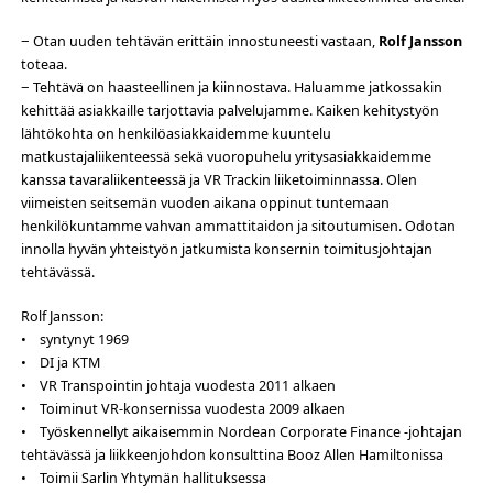
− Otan uuden tehtävän erittäin innostuneesti vastaan,
Rolf Jansson
toteaa.
− Tehtävä on haasteellinen ja kiinnostava. Haluamme jatkossakin
kehittää asiakkaille tarjottavia palvelujamme. Kaiken kehitystyön
lähtökohta on henkilöasiakkaidemme kuuntelu
matkustajaliikenteessä sekä vuoropuhelu yritysasiakkaidemme
kanssa tavaraliikenteessä ja VR Trackin liiketoiminnassa. Olen
viimeisten seitsemän vuoden aikana oppinut tuntemaan
henkilökuntamme vahvan ammattitaidon ja sitoutumisen. Odotan
innolla hyvän yhteistyön jatkumista konsernin toimitusjohtajan
tehtävässä.
Rolf Jansson:
• syntynyt 1969
• DI ja KTM
• VR Transpointin johtaja vuodesta 2011 alkaen
• Toiminut VR-konsernissa vuodesta 2009 alkaen
• Työskennellyt aikaisemmin Nordean Corporate Finance -johtajan
tehtävässä ja liikkeenjohdon konsulttina Booz Allen Hamiltonissa
• Toimii Sarlin Yhtymän hallituksessa