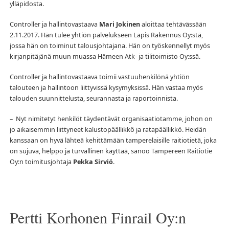
ylläpidosta.
Controller ja hallintovastaava
Mari Jokinen
aloittaa tehtävässään
2.11.2017. Hän tulee yhtiön palvelukseen Lapis Rakennus Oy:stä,
jossa hän on toiminut talousjohtajana. Hän on työskennellyt myös
kirjanpitäjänä muun muassa Hämeen Atk- ja tilitoimisto Oy:ssä.
Controller ja hallintovastaava toimii vastuuhenkilönä yhtiön
talouteen ja hallintoon liittyvissä kysymyksissä. Hän vastaa myös
talouden suunnittelusta, seurannasta ja raportoinnista.
– Nyt nimitetyt henkilöt täydentävät organisaatiotamme, johon on
jo aikaisemmin liittyneet kalustopäällikkö ja ratapäällikkö. Heidän
kanssaan on hyvä lähteä kehittämään tamperelaisille raitiotietä, joka
on sujuva, helppo ja turvallinen käyttää, sanoo Tampereen Raitiotie
Oy:n toimitusjohtaja
Pekka Sirviö
.
Pertti Korhonen Finrail Oy:n