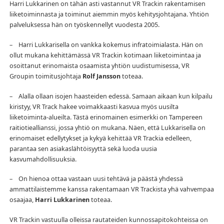
Harri Lukkarinen on tähän asti vastannut VR Trackin rakentamisen
liiketoiminnasta ja toiminut aiemmin myös kehitysjohtajana. Yhtiön
palveluksessa hän on työskennellyt vuodesta 2005.
– Harri Lukkarisella on vankka kokemus infratoimialasta. Hän on
ollut mukana kehittämässä VR Trackin kotimaan liiketoimintaa ja
osoittanut erinomaista osaamista yhtiön uudistumisessa, VR
Groupin toimitusjohtaja
Rolf Jansson
toteaa.
– Alalla ollaan isojen haasteiden edessä. Samaan aikaan kun kilpailu
kiristyy, VR Track hakee voimakkaasti kasvua myös uusilta
liiketoiminta-alueilta. Tästä erinomainen esimerkki on Tampereen
raitiotieallianssi, jossa yhtiö on mukana. Näen, että Lukkarisella on
erinomaiset edellytykset ja kykyä kehittää VR Trackia edelleen,
parantaa sen asiakaslähtöisyyttä sekä luoda uusia
kasvumahdollisuuksia.
– On hienoa ottaa vastaan uusi tehtävä ja päästä yhdessä
ammattilaistemme kanssa rakentamaan VR Trackista yhä vahvempaa
osaajaa,
Harri Lukkarinen
toteaa.
VR Trackin vastuulla olleissa rautateiden kunnossapitokohteissa on