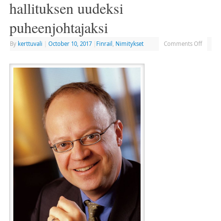
hallituksen uudeksi
puheenjohtajaksi
By
kerttuvali
|
October 10, 2017
|
Finrail
,
Nimitykset
Comments Off