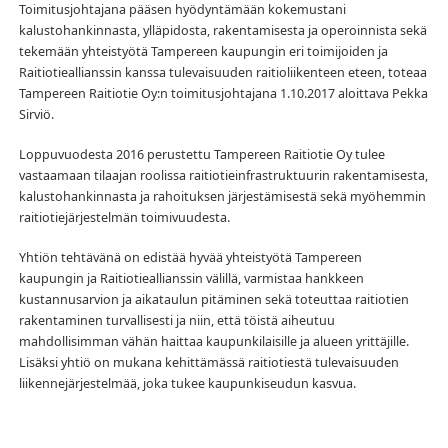
Toimitusjohtajana pääsen hyödyntämään kokemustani
kalustohankinnasta, ylläpidosta, rakentamisesta ja operoinnista sekä
tekemään yhteistyötä Tampereen kaupungin eri toimijoiden ja
Raitiotieallianssin kanssa tulevaisuuden raitioliikenteen eteen, toteaa
Tampereen Raitiotie Oy:n toimitusjohtajana 1.10.2017 aloittava Pekka
Sirviö.
Loppuvuodesta 2016 perustettu Tampereen Raitiotie Oy tulee
vastaamaan tilaajan roolissa raitiotieinfrastruktuurin rakentamisesta,
kalustohankinnasta ja rahoituksen järjestämisestä sekä myöhemmin
raitiotiejärjestelmän toimivuudesta.
Yhtiön tehtävänä on edistää hyvää yhteistyötä Tampereen
kaupungin ja Raitiotieallianssin välillä, varmistaa hankkeen
kustannusarvion ja aikataulun pitäminen sekä toteuttaa raitiotien
rakentaminen turvallisesti ja niin, että töistä aiheutuu
mahdollisimman vähän haittaa kaupunkilaisille ja alueen yrittäjille.
Lisäksi yhtiö on mukana kehittämässä raitiotiestä tulevaisuuden
liikennejärjestelmää, joka tukee kaupunkiseudun kasvua.