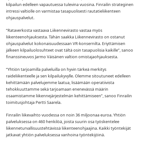
kilpailun edelleen vapautuessa tulevina vuosina. Finrailin strateginen
intressi valtiolle on varmistaa tasapuolisesti rautatieliikenteen
ohjauspalvelut.
“Rataverkosta vastaava Liikennevirasto vastaa myös
liikenteenohjauksesta. Tähän saakka Liikennevirasto on ostanut
ohjauspalvelut kokonaisuudessaan VR-konsernilta. Eriyttämisen
jälkeen kilpailuolosuhteet ovat tältä osin tasapuolisia kaikille”, sanoo
finanssineuvos Jarmo Väisänen valtion omistajaohjauksesta.
“Yhtiön tarjoamilla palveluilla on hyvin tärkeä merkitys
raideliikenteelle ja sen kilpailukyvylle. Olemme sitoutuneet edelleen
kehittämään palvelujemme laatua, lisäämään operatiivista
tehokkuuttamme sekä tarjoamaan enenevässä määrin
osaamistamme liikennejärjestelmän kehittämiseen”, sanoo Finrailin
toimitusjohtaja Pertti Saarela.
Finrailin liikevaihto vuodessa on noin 36 miljoonaa euroa. Yhtiön
palveluksessa on 460 henkilöä, joista suurin osa työskentelee
liikenneturvallisuustehtävissä liikenteenohjaajina. Kaikki työntekijät
jatkavat yhtiön palveluksessa vanhoina työntekijöinä.