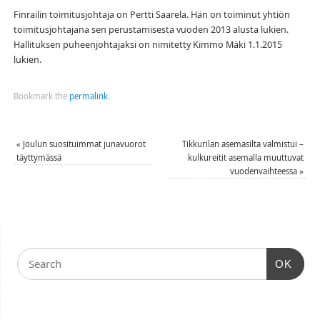
Finrailin toimitusjohtaja on Pertti Saarela. Hän on toiminut yhtiön
toimitusjohtajana sen perustamisesta vuoden 2013 alusta lukien.
Hallituksen puheenjohtajaksi on nimitetty Kimmo Mäki 1.1.2015
lukien.
Bookmark the
permalink
.
«
Joulun suosituimmat junavuorot
Tikkurilan asemasilta valmistui –
täyttymässä
kulkureitit asemalla muuttuvat
vuodenvaihteessa
»
OK