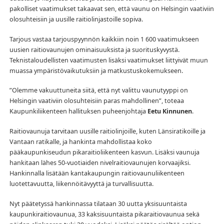
pakolliset vaatimukset takaavat sen, että vaunu on Helsingin vaativiin
olosuhteisiin ja uusille raitiolinjastoille sopiva.
Tarjous vastaa tarjouspyynnön kaikkiin noin 1 600 vaatimukseen
uusien raitiovaunujen ominaisuuksista ja suorituskyvystä.
Teknistaloudellisten vaatimusten lisäksi vaatimukset liittyivät muun
muassa ympäristövaikutuksiin ja matkustuskokemukseen.
”Olemme vakuuttuneita siitä, että nyt valittu vaunutyyppi on
Helsingin vaativiin olosuhteisiin paras mahdollinen”, toteaa
Kaupunkiliikenteen hallituksen puheenjohtaja
Eetu Kinnunen
.
Raitiovaunuja tarvitaan uusille raitiolinjoille, kuten Länsiratikoille ja
Vantaan ratikalle, ja hankinta mahdollistaa koko
pääkaupunkiseudun pikaraitioliikenteen kasvun. Lisäksi vaunuja
hankitaan lähes 50-vuotiaiden nivelraitiovaunujen korvaajiksi.
Hankinnalla lisätään kantakaupungin raitiovaunuliikenteen
luotettavuutta, liikennöitävyyttä ja turvallisuutta.
Nyt päätetyssä hankinnassa tilataan 30 uutta yksisuuntaista
kaupunkiraitiovaunua, 33 kaksisuuntaista pikaraitiovaunua sekä