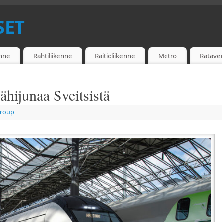
SET
enne
Rahtiliikenne
Raitioliikenne
Metro
Ratave
ähijunaa Sveitsistä
Group