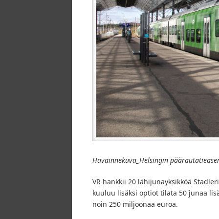
Havainnekuva_Helsingin päärautatieas
VR hankkii 20 lähijunayksikköä Stadler
kuuluu lisäksi optiot tilata 50 junaa l
noin 250 miljoonaa euroa.