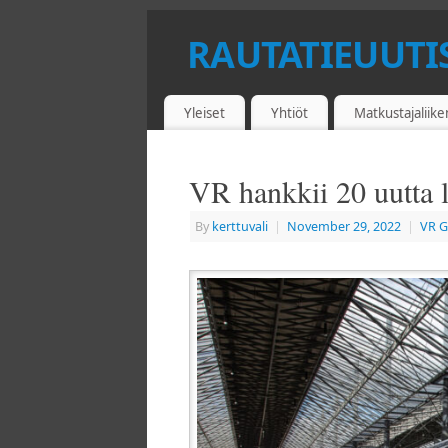
RAUTATIEUUTI
JUNAT - METRO - RAITIOLIIKENNE
Yleiset
Yhtiöt
Matkustajaliik
VR hankkii 20 uutta l
By
kerttuvali
|
November 29, 2022
|
VR 