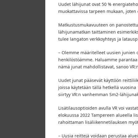
Uudet lähijunat ovat 50 % energiateho
muokattavissa tarpeen mukaan, joten e
Matkustusmukavuuteen on panostettu. U
lähijunamatkan taittaminen esimerkiksi
tulee langaton verkkoyhteys ja latauspi
– Olemme määritelleet uusien junien o
henkilöstöämme. Haluamme parantaa as
nämä junat mahdollistavat, sanoo VR:n
Uudet junat pääsevät käyttöön reittiliik
joissa käytetään tällä hetkellä vuosin
siirtyy VR:n vanhemman Sm2-lähijunakalu
Lisätilausoptioiden avulla VR voi vast
elokuussa 2022 Tampereen alueella li
rahoittaman lisäliikennetilauksen myö
– Uusia reittejä voidaan perustaa alueil