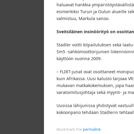
haluavat hankkia ympäristöystävällistä
esimerkiksi Turun ja Oulun alueille se
valmistuu, Markula sanoo.
Sveitsiläinen insinöörityö on osoitt
Stadler voitti kilpailutuksen sekä laat
Sm5 -sähkömoottorijunien liikennöinni
käyttöön vuonna 2009.
– FLIRT-junat ovat osoittaneet monipuol
kuin Afrikassa. Uusi kalusto tarjoaa VR
mukavan matkakokemuksen, jopa haasta
varatoimitusjohtaja sekä myynti- ja ma
Uusissa lähijunissa yhdistyvät vastuul
kokoonpano tehdään Stadlerin tehtaall
Bookmark the
permalink
.