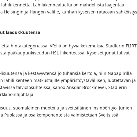
 lähiliikennettä. Lähiliikennealuetta on mahdollista laajentaa
kä Helsingin ja Hangon välille, kunhan kyseisen rataosan sähköisty
anut laadukkuutensa
u- että hintakategoriassa. VR:llä on hyviä kokemuksia Stadlerin FLIRT
stä pääkaupunkiseudun HSL-liikenteessä. Kyseiset junat tulivat
isuutensa ja kestävyytensä jo tuhansia kertoja, niin Napapiirillä
:n lähiliikenteen matkustajille ympäristöystävällisen, luotettavan ja
vissa talviolosuhteissa, sanoo Ansgar Brockmeyer, Stadlerin
rkkinointijohtaja.
lisuus, suomalainen muotoilu ja sveitsiläinen insinöörityö. Junien
a Puolassa ja osa komponenteista valmistetaan Sveitsissä.