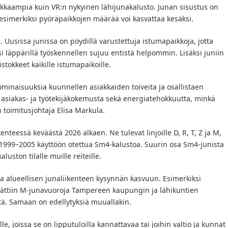
kkaampia kuin VR:n nykyinen lähijunakalusto. Junan sisustus on
simerkiksi pyöräpaikkojen määrää voi kasvattaa kesäksi.
usissa junissa on pöydillä varustettuja istumapaikkoja, jotta
 läppärillä työskennellen sujuu entistä helpommin. Lisäksi juniin
stokkeet kaikille istumapaikoille.
minaisuuksia kuunnellen asiakkaiden toiveita ja osallistaen
iakas- ja työtekijäkokemusta sekä energiatehokkuutta, minkä
 toimitusjohtaja Elisa Markula.
enteessä keväästä 2026 alkaen. Ne tulevat linjoille D, R, T, Z ja M,
a 1999–2005 käyttöön otettua Sm4-kalustoa. Suurin osa Sm4-junista
ston tilalle muille reiteille.
ata alueellisen junaliikenteen kysynnän kasvuun. Esimerkiksi
sättiin M-junavuoroja Tampereen kaupungin ja lähikuntien
tä. Samaan on edellytyksiä muuallakin.
le, joissa se on lipputuloilla kannattavaa tai joihin valtio ja kunnat