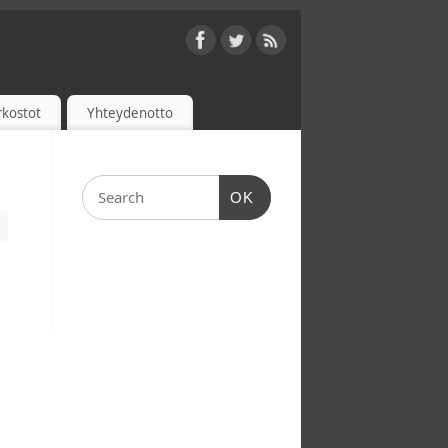
rkostot
Yhteydenotto
OK