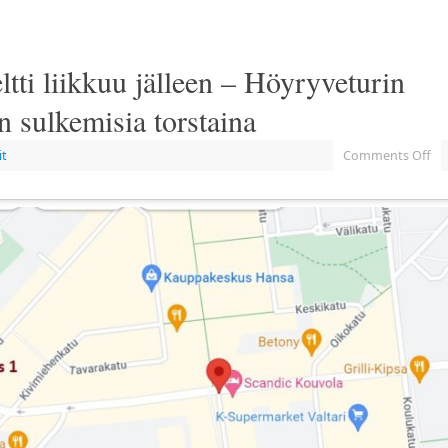
i liikkuu jälleen – Höyryveturin
en sulkemisia torstaina
it
Comments Off