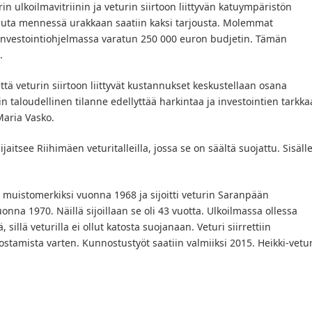
in ulkoilmavitriinin ja veturin siirtoon liittyvän katuympäristön
uuta mennessä urakkaan saatiin kaksi tarjousta. Molemmat
n investointiohjelmassa varatun 250 000 euron budjetin. Tämän
.
ttä veturin siirtoon liittyvät kustannukset keskustellaan osana
 taloudellinen tilanne edellyttää harkintaa ja investointien tarkka
Maria Vasko.
ijaitsee Riihimäen veturitalleilla, jossa se on säältä suojattu. Sisäll
 muistomerkiksi vuonna 1968 ja sijoitti veturin Saranpään
nna 1970. Näillä sijoillaan se oli 43 vuotta. Ulkoilmassa ollessa
 sillä veturilla ei ollut katosta suojanaan. Veturi siirrettiin
tamista varten. Kunnostustyöt saatiin valmiiksi 2015. Heikki-vetur
.