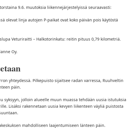
 torstaina 9.6. muutoksia liikennejärjestelyissä seuraavasti:
ä olevat linja autojen P-paikat ovat koko päivän pois käytöstä
lupa Veturiraitti – Halkotorinkatu: reitin pituus 0,79 kilometriä.
Alanne Oy.
tetaan
rron yhteydessä. Pilkepuisto sijaitsee radan varressa, Ruuhveltin
nteen päin.
uu syksyyn, jolloin alueelle muun muassa tehdään uusia istutuksia
lle. Lisäksi rakennetaan uusia kevyen liikenteen väyliä puistosta
suuntaan.
kakeskuksen mahdolliseen laajentumiseen länteen päin.