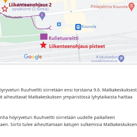
ryveturi Ruuhveltti siirretään ensi torstaina 9.6. Matkakeskukses
työt aiheuttavat Matkakeskuksen ympäristössä lyhytaikaista haittaa
a höyryveturi Ruuhveltti siirretään uudelle paikalleen
alkaen. Siirto tulee aiheuttamaan katujen sulkemisia Matkakeskuksen