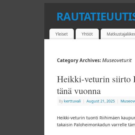
RAUTATIEUUTI
JUNAT - METRO - RAITIOLIIKENNE
Yleiset
Yhtiöt
Matkustajaliik
Museoveturit
Category Archives:
Heikki-veturin siirt
tänä vuonna
By
kerttuvali
|
August 21, 2025
|
Museove
Heikki-veturin tuonti Riihimäen kaupunk
takaisin Paloheimonkadun varrelle tä