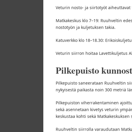
Veturin nosto- ja siirtotyöt aiheuttavat
Matkakeskus klo 7–19: Ruuhveltin edess
nostotyön ja kuljetuksen takia.
Katuverkko klo 18–18.30: Erikoiskuljetus
Veturin siirron hoitaa Lavettikuljetus 
Pilkepuisto kunnos
Pilkepuisto saneerataan Ruuhveltin sii
nykyisestä paikasta noin 300 metriä lä
Pilkepuiston viherrakentaminen ajoitt
sekä asennetaan kivetys veturin ympäri
keskustaa kohti sekä Matkakeskuksen 
Ruuhveltin siirrolla varaudutaan Mat