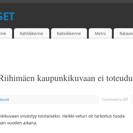
SET
enne
Rahtiliikenne
Raitioliikenne
Metro
Ratave
o Riihimäen kaupunkikuvaan ei toteudu
turit
Comments Off
ikuvaan viivästyy toistaiseksi. Heikki-veturi oli tarkoitus tuoda
män vuoden aikana.