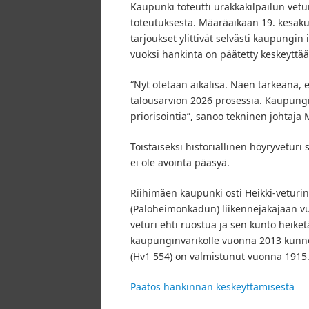
Kaupunki toteutti urakkakilpailun vetur
toteutuksesta. Määräaikaan 19. kesäk
tarjoukset ylittivät selvästi kaupungi
vuoksi hankinta on päätetty keskeyttää
“Nyt otetaan aikalisä. Näen tärkeänä, e
talousarvion 2026 prosessia. Kaupungin
priorisointia”, sanoo tekninen johtaja 
Toistaiseksi historiallinen höyryveturi s
ei ole avointa pääsyä.
Riihimäen kaupunki osti Heikki-veturin
(Paloheimonkadun) liikennejakajaan vuo
veturi ehti ruostua ja sen kunto heiketä,
kaupunginvarikolle vuonna 2013 kunnos
(Hv1 554) on valmistunut vuonna 1915
Päätös hankinnan keskeyttämisestä