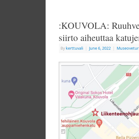
:KOUVOLA: Ruuhveltt
siirto aiheuttaa katuj
By
kerttuvali
|
June 6, 2022
|
Museovetur