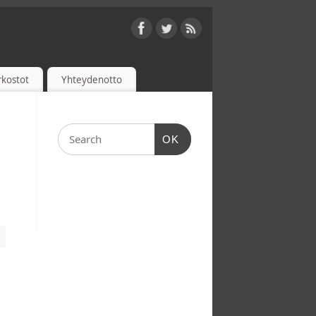
rkostot
Yhteydenotto
OK