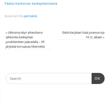
Päätös hankinnan keskeyttämisestä
Bookmark the
permalink
.
«
Ukkosmyrskyn aiheuttama
Etelä-Karjalaan lisää junavuoroja
sähkövika keskeyttää
14.12. alkaen
»
junaliikenteen pääradalla – VR
järjestää korvaavaa liikennettä
OK