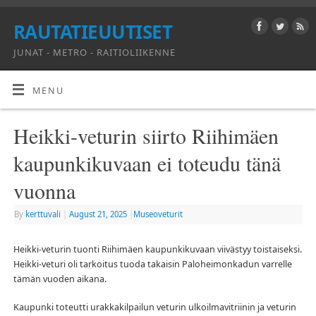
RAUTATIEUUTISET
JUNAT - METRO - RAITIOLIIKENNE
MENU
Heikki-veturin siirto Riihimäen
kaupunkikuvaan ei toteudu tänä
vuonna
By
kerttuvali
|
August 21, 2025
|
Museoveturit
Heikki-veturin tuonti Riihimäen kaupunkikuvaan viivästyy toistaiseksi.
Heikki-veturi oli tarkoitus tuoda takaisin Paloheimonkadun varrelle
tämän vuoden aikana.
Kaupunki toteutti urakkakilpailun veturin ulkoilmavitriinin ja veturin