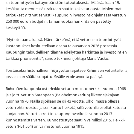
siirtoon liittyvän katuympäristön toteutuksesta. Määräaikaan 19.
kesäkuuta mennessä urakkaan saatiin kaksi tarjousta. Molemmat
tarjoukset ylittivät selvästi kaupungin investointiohjelmassa varatun
250 000 euron budjetin. Tämän vuoksi hankinta on päätetty
keskeyttää.
“Nyt otetaan aikalisä. Näen tärkeänä, että veturin siirtoon liittyvät
kustannukset keskustellaan osana talousarvion 2026 prosessia.
Kaupungin taloudellinen tilanne edellyttää harkintaa ja investointien
tarkkaa priorisointia”, sanoo tekninen johtaja Maria Vasko.
Toistaiseksi historiallinen höyryveturi sijaitsee Riihimäen veturitalleilla,
jossa se on säältä suojattu. Sisälle ei ole avointa pääsyä.
Riihimäen kaupunki osti Heikki-veturin muistomerkiksi vuonna 1968
ja sijoitti veturin Saranpään (Paloheimonkadun) liikennejakajaan
vuonna 1970. Näillä sijoillaan se oli 43 vuotta. Ulkoilmassa ollessa
veturi ehti ruostua ja sen kunto heiketä, sillä veturilla ei ollut katosta
suojanaan. Veturi siirrettiin kaupunginvarikolle vuonna 2013
kunnostamista varten. Kunnostustyöt saatiin valmiiksi 2015. Heikki-
veturi (Hv1 554) on valmistunut vuonna 1915.