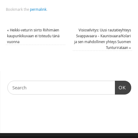
Bookmark the
permalink
.
«
Heikki-veturin siirto Riihimäen
Visioselvitys: Uusi rautatieyhteys
kaupunkikuvaan ei toteudu tänä
Svappavaara – Kaunisvaara/Kolari
vuonna
ja sen mahdollinen yhteys Suomen
Tunturirataan
»
OK