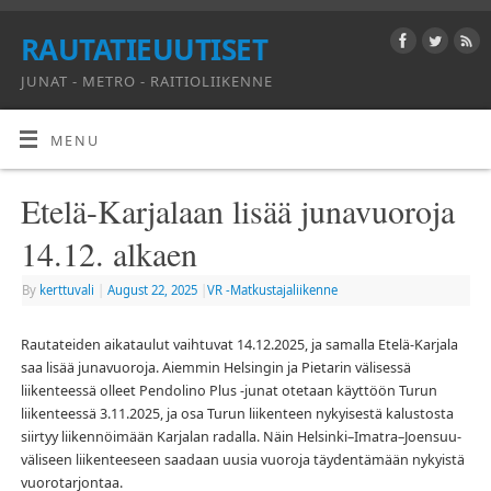
RAUTATIEUUTISET
JUNAT - METRO - RAITIOLIIKENNE
MENU
Etelä-Karjalaan lisää junavuoroja
14.12. alkaen
By
kerttuvali
|
August 22, 2025
|
VR -Matkustajaliikenne
Rautateiden aikataulut vaihtuvat 14.12.2025, ja samalla Etelä-Karjala
saa lisää junavuoroja. Aiemmin Helsingin ja Pietarin välisessä
liikenteessä olleet Pendolino Plus -junat otetaan käyttöön Turun
liikenteessä 3.11.2025, ja osa Turun liikenteen nykyisestä kalustosta
siirtyy liikennöimään Karjalan radalla. Näin Helsinki–Imatra–Joensuu-
väliseen liikenteeseen saadaan uusia vuoroja täydentämään nykyistä
vuorotarjontaa.