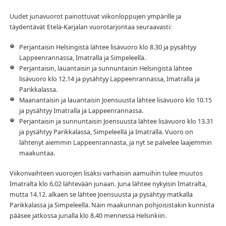
Uudet junavuorot painottuvat viikonloppujen ympärille ja
täydentävät Etelä-Karjalan vuorotarjontaa seuraavasti:
Perjantaisin Helsingistä lähtee lisävuoro klo 8.30 ja pysähtyy
Lappeenrannassa, Imatralla ja Simpeleellä.
Perjantaisin, lauantaisin ja sunnuntaisin Helsingistä lähtee
lisävuoro klo 12.14 ja pysähtyy Lappeenrannassa, Imatralla ja
Parikkalassa.
Maanantaisin ja lauantaisin Joensuusta lähtee lisävuoro klo 10.15
ja pysähtyy Imatralla ja Lappeenrannassa.
Perjantaisin ja sunnuntaisin Joensuusta lähtee lisävuoro klo 13.31
ja pysähtyy Parikkalassa, Simpeleellä ja Imatralla. Vuoro on
lähtenyt aiemmin Lappeenrannasta, ja nyt se palvelee laajemmin
maakuntaa.
Viikonvaihteen vuorojen lisäksi varhaisiin aamuihin tulee muutos
Imatralta klo 6.02 lähtevään junaan. Juna lähtee nykyisin Imatralta,
mutta 14.12. alkaen se lähtee Joensuusta ja pysähtyy matkalla
Parikkalassa ja Simpeleellä. Näin maakunnan pohjoisistakin kunnista
pääsee jatkossa junalla klo 8.40 mennessä Helsinkiin.